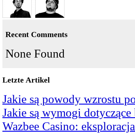
Recent Comments
None Found
Letzte Artikel
Jakie są powody wzrostu po
Jakie są wymogi dotyczące
Wazbee Casino: eksploracj