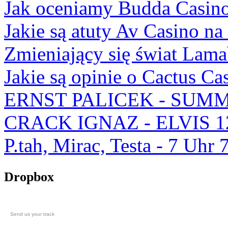
Jak oceniamy Budda Casino
Jakie są atuty Av Casino na
Zmieniający się świat Lam
Jakie są opinie o Cactus Ca
ERNST PALICEK - SUMM
CRACK IGNAZ - ELVIS 1
P.tah, Mirac, Testa - 7 U
Dropbox
Send us your track