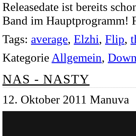
Releasedate ist bereits sch
Band im Hauptprogramm! Fü
Tags:
average
,
Elzhi
,
Flip
,
t
Kategorie
Allgemein
,
Down
NAS - NASTY
12. Oktober 2011 Manuva