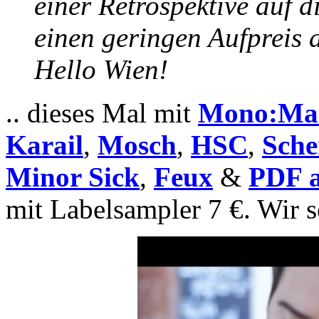
einer Retrospektive auf d
einen geringen Aufpreis a
Hello Wien!
.. dieses Mal mit
Mono:Mas
Karail
,
Mosch
,
HSC
,
Sche
Minor Sick
,
Feux
&
PDF a
mit Labelsampler 7 €. Wir 