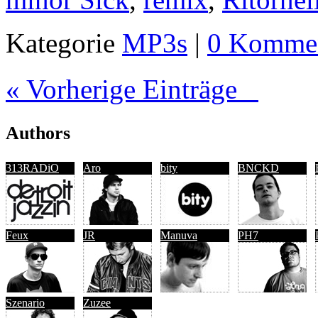
Kategorie
MP3s
|
0 Kommen
« Vorherige Einträge
Authors
313RADiO
Aro
bity
BNCKD
Feux
JR
Manuva
PH7
Szenario
Zuzee