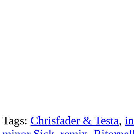
Tags:
Chrisfader & Testa
,
i
minor Sick
,
remix
,
Ritornel