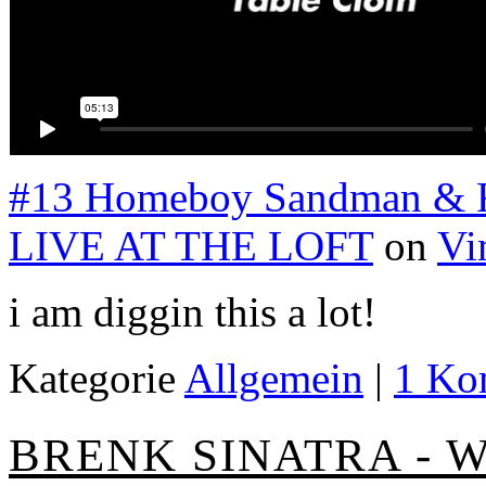
#13 Homeboy Sandman & Fr
LIVE AT THE LOFT
on
Vi
i am diggin this a lot!
Kategorie
Allgemein
|
1 Ko
BRENK SINATRA - W