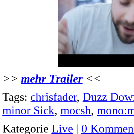
>>
mehr Trailer
<<
Tags:
chrisfader
,
Duzz Dow
minor Sick
,
mocsh
,
mono:m
Kategorie
Live
|
0 Komment