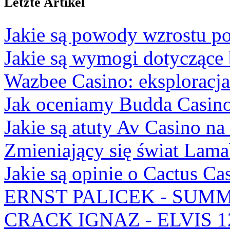
Letzte Artikel
Jakie są powody wzrostu po
Jakie są wymogi dotyczące
Wazbee Casino: eksploracj
Jak oceniamy Budda Casino
Jakie są atuty Av Casino na
Zmieniający się świat Lam
Jakie są opinie o Cactus Ca
ERNST PALICEK - SUMM
CRACK IGNAZ - ELVIS 1