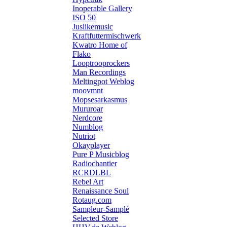
Inoperable Gallery
ISO 50
Juslikemusic
Kraftfuttermischwerk
Kwatro Home of
Flako
Looptrooprockers
Man Recordings
Meltingpot Weblog
moovmnt
Mopsesarkasmus
Mururoar
Nerdcore
Numblog
Nutriot
Okayplayer
Pure P Musicblog
Radiochantier
RCRDLBL
Rebel Art
Renaissance Soul
Rotaug.com
Sampleur-Samplé
Selected Store