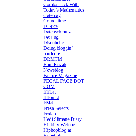
Combat Jack With
Today’s Mathematics
cratemag
Crunchtime
D-Nice
Datenschmutz
De:Bug
Discobelle
Doing bloggin’
hardcore
DRMTM
Emil Kozak
Newsblog
Fatlace Magazine
FECAL FACE DOT
COM
fffff.at
ffffound
FM4
Fresh Selects
Frolab
Hedi Slimane Diary
Hillbilly Weblog
Hiphopblog.at
Hypetrak