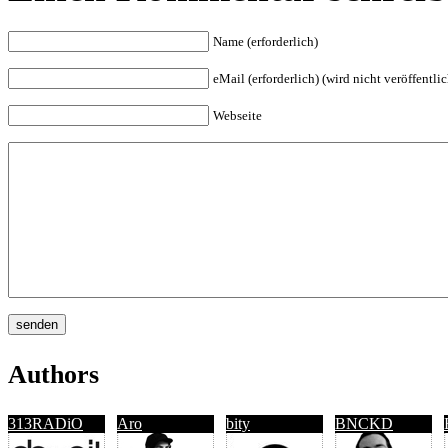
Name (erforderlich)
eMail (erforderlich) (wird nicht veröffentlic
Webseite
Authors
313RADiO
Aro
bity
BNCKD