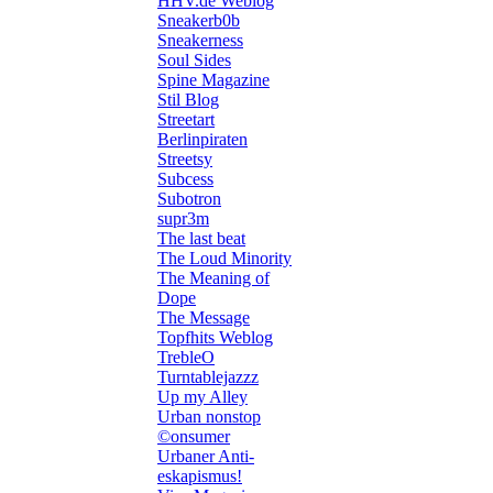
HHV.de Weblog
Sneakerb0b
Sneakerness
Soul Sides
Spine Magazine
Stil Blog
Streetart
Berlinpiraten
Streetsy
Subcess
Subotron
supr3m
The last beat
The Loud Minority
The Meaning of
Dope
The Message
Topfhits Weblog
TrebleO
Turntablejazzz
Up my Alley
Urban nonstop
©onsumer
Urbaner Anti-
eskapismus!