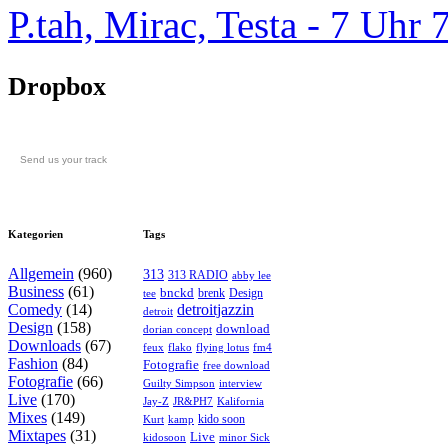
P.tah, Mirac, Testa - 7 U
Dropbox
Send us your track
Kategorien
Tags
Allgemein
(960)
313
313 RADIO
abby lee
Business
(61)
bnckd
brenk
Design
tee
Comedy
(14)
detroitjazzin
detroit
Design
(158)
download
dorian concept
Downloads
(67)
feux
flying lotus
fm4
flako
Fashion
(84)
Fotografie
free download
Fotografie
(66)
interview
Guilty Simpson
Live
(170)
Jay-Z
JR&PH7
Kalifornia
Mixes
(149)
kido soon
kamp
Kurt
Mixtapes
(31)
Live
kidosoon
minor Sick