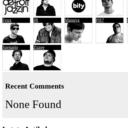
Feux
JR
Manuva
PH7
Szenario
Zuzee
Recent Comments
None Found