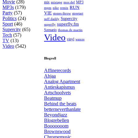
Movie
(28)
MP3
mix
mos def
mixtape
MP3s
(179)
RUN
mpm
remix
nike
Party
(57)
VIE
stones throw
streetart
Politics
(24)
Supercity
suff daddy
Sport
(46)
superfly.fm
superfly
Supercity
(65)
Szenario
thomas de martin
Tech
(57)
Video
vinyl
waxos
TV
(13)
Video
(542)
Blogroll
Affinerecords
Ahjaa
Analog Apartment
Antieskapismus
Artschoolvets
Beatmup
Behind the beats
betterneverthanlate
Beyondjazz
Blogrebellen
Booooooom
Brownswood
Chromemusic