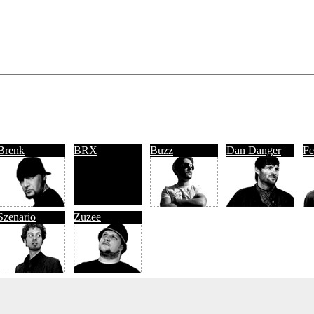
Brenk
BRX
Buzz
Dan Danger
Fe
Szenario
Zuzee