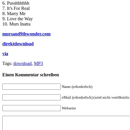
6. Pusshhhhhh
7. It’s For Real
8. Marry Me
9. Love the Way
10. Murs Inatra
mursand9thwonder.com
direktdownload
via
Tags:
download
,
MP3
Einen Kommentar schreiben
Name (erforderlich)
eMail (erforderlich) (wird nicht veröffentlic
Webseite