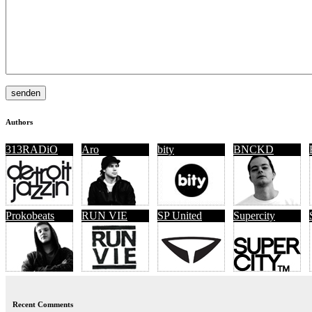
Authors
313RADiO
Aro
bity
BNCKD
Prokobeats
RUN VIE
SP United
Supercity
Recent Comments