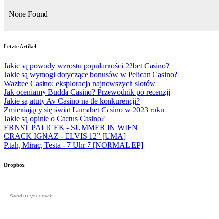
None Found
Letzte Artikel
Jakie są powody wzrostu popularności 22bet Casino?
Jakie są wymogi dotyczące bonusów w Pelican Casino?
Wazbee Casino: eksploracja najnowszych slotów
Jak oceniamy Budda Casino? Przewodnik po recenzji
Jakie są atuty Av Casino na tle konkurencji?
Zmieniający się świat Lamabet Casino w 2023 roku
Jakie są opinie o Cactus Casino?
ERNST PALICEK - SUMMER IN WIEN
CRACK IGNAZ - ELVIS 12” [UMA]
P.tah, Mirac, Testa - 7 Uhr 7 [NORMAL EP]
Dropbox
Send us your track