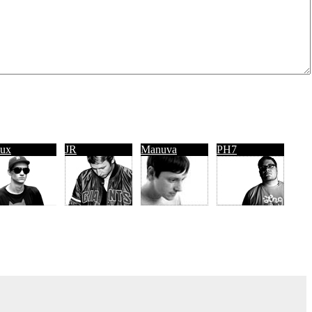
ux
JR
Manuva
PH7