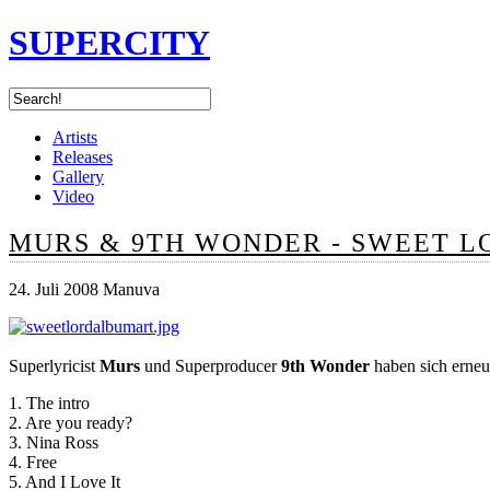
SUPERCITY
Artists
Releases
Gallery
Video
MURS & 9TH WONDER - SWEET 
24. Juli 2008 Manuva
Superlyricist
Murs
und Superproducer
9th Wonder
haben sich erneu
1. The intro
2. Are you ready?
3. Nina Ross
4. Free
5. And I Love It