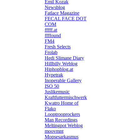
Emil Kozak
Newsblog
Fatlace Magazine
FECAL FACE DOT
COM
fffff.at
ffffound
FM4
Fresh Selects
Frolab
Hedi Slimane Diary
Hillbilly Weblog
Hiphopblog.at
Hypetrak
Inoperable Gallery
ISO 50
Juslikemusic
Kraftfuttermischwerk
Kwatro Home of
Flako
Looptrooprockers
Man Recordings
Meltingpot Weblog
moovmnt
Mopsesarkasmus