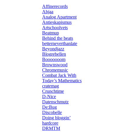
Affinerecords
Ahjaa
Analog Apartment
Antieskapismus
Artschoolvets
Beatmup
Behind the beats
betterneverthanlate
Beyondjazz
Blogrebellen
Booooooom
Brownswood
Chromemusic
Combat Jack With
Today’s Mathematics
cratemag
Crunchtime
D-Nice
Datenschmutz
De:Bug
Discobelle
Doing bloggin’
hardcore
DRMTM