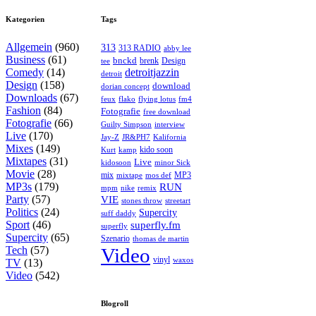
Kategorien
Tags
Allgemein
(960)
313
313 RADIO
abby lee
Business
(61)
bnckd
brenk
Design
tee
Comedy
(14)
detroitjazzin
detroit
Design
(158)
download
dorian concept
Downloads
(67)
feux
flying lotus
fm4
flako
Fashion
(84)
Fotografie
free download
Fotografie
(66)
interview
Guilty Simpson
Live
(170)
Jay-Z
JR&PH7
Kalifornia
Mixes
(149)
kido soon
kamp
Kurt
Mixtapes
(31)
Live
kidosoon
minor Sick
Movie
(28)
MP3
mix
mos def
mixtape
MP3s
(179)
RUN
mpm
remix
nike
Party
(57)
VIE
stones throw
streetart
Politics
(24)
Supercity
suff daddy
Sport
(46)
superfly.fm
superfly
Supercity
(65)
Szenario
thomas de martin
Tech
(57)
Video
vinyl
waxos
TV
(13)
Video
(542)
Blogroll