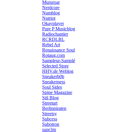
Mururoar
Nerdcore
Numblog
Nutriot
Okayplayer
Pure P Musicblog
Radiochantier
RCRDLBL
Rebel Art
Renaissance Soul
Rotaug.com
Sampleur-Samplé
Selected Store
HHV.de Weblog
Sneakerb0b
Sneakerness
Soul Sides
Spine Magazine
Stil Blog
Streetart
Berlinpiraten
Streetsy
Subcess
Subotron
supr3m