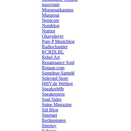
moovmnt
Mopsesarkasmus
Mururoar
Nerdcore
Numblog
Nutriot
Okayplayer
Pure P Musicblog
Radiochantier
RCRDLBL
Rebel Art
Renaissance Soul
Rotaug.com
Sampleur-Samplé
Selected Store
HHV.de Weblog
Sneakerb0b
Sneakerness
Soul Sides
Spine Magazine
Stil Blog
Streetart
Berlinpiraten
Streetsy
Subcess