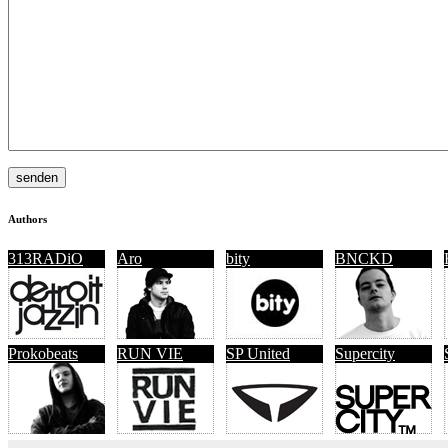
Authors
313RADiO
Aro
bity
BNCKD
Prokobeats
RUN VIE
SP United
Supercity