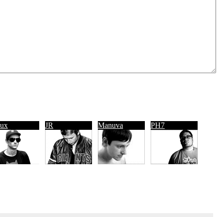
ux
JR
Manuva
PH7