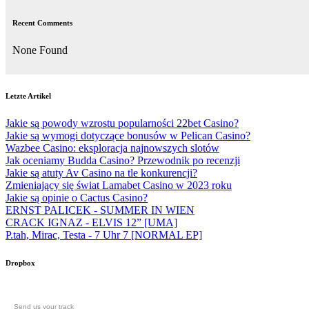
Recent Comments
None Found
Letzte Artikel
Jakie są powody wzrostu popularności 22bet Casino?
Jakie są wymogi dotyczące bonusów w Pelican Casino?
Wazbee Casino: eksploracja najnowszych slotów
Jak oceniamy Budda Casino? Przewodnik po recenzji
Jakie są atuty Av Casino na tle konkurencji?
Zmieniający się świat Lamabet Casino w 2023 roku
Jakie są opinie o Cactus Casino?
ERNST PALICEK - SUMMER IN WIEN
CRACK IGNAZ - ELVIS 12” [UMA]
P.tah, Mirac, Testa - 7 Uhr 7 [NORMAL EP]
Dropbox
Send us your track