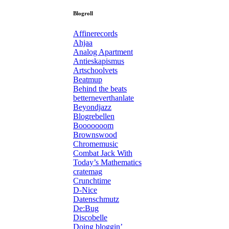
Blogroll
Affinerecords
Ahjaa
Analog Apartment
Antieskapismus
Artschoolvets
Beatmup
Behind the beats
betterneverthanlate
Beyondjazz
Blogrebellen
Booooooom
Brownswood
Chromemusic
Combat Jack With
Today’s Mathematics
cratemag
Crunchtime
D-Nice
Datenschmutz
De:Bug
Discobelle
Doing bloggin’