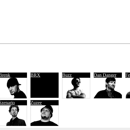
Brenk
BRX
Buzz
Dan Danger
Fe
Szenario
Zuzee