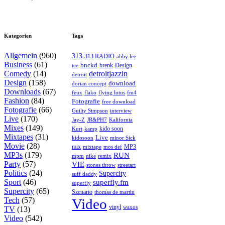
Kategorien
Tags
Allgemein
(960)
313
313 RADIO
abby lee
Business
(61)
bnckd
brenk
Design
tee
Comedy
(14)
detroitjazzin
detroit
Design
(158)
download
dorian concept
Downloads
(67)
feux
flying lotus
fm4
flako
Fashion
(84)
Fotografie
free download
Fotografie
(66)
interview
Guilty Simpson
Live
(170)
Jay-Z
JR&PH7
Kalifornia
Mixes
(149)
kido soon
kamp
Kurt
Mixtapes
(31)
Live
kidosoon
minor Sick
Movie
(28)
MP3
mix
mos def
mixtape
MP3s
(179)
RUN
mpm
remix
nike
Party
(57)
VIE
stones throw
streetart
Politics
(24)
Supercity
suff daddy
Sport
(46)
superfly.fm
superfly
Supercity
(65)
Szenario
thomas de martin
Tech
(57)
Video
vinyl
waxos
TV
(13)
Video
(542)