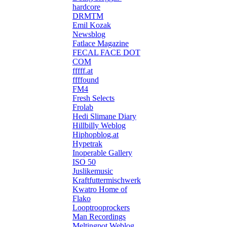
hardcore
DRMTM
Emil Kozak
Newsblog
Fatlace Magazine
FECAL FACE DOT
COM
fffff.at
ffffound
FM4
Fresh Selects
Frolab
Hedi Slimane Diary
Hillbilly Weblog
Hiphopblog.at
Hypetrak
Inoperable Gallery
ISO 50
Juslikemusic
Kraftfuttermischwerk
Kwatro Home of
Flako
Looptrooprockers
Man Recordings
Meltingpot Weblog