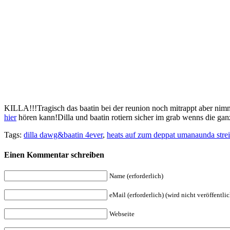
KILLA!!!Tragisch das baatin bei der reunion noch mitrappt aber nim
hier
hören kann!Dilla und baatin rotiern sicher im grab wenns die ganz
Tags:
dilla dawg&baatin 4ever
,
heats auf zum deppat umanaunda strei
Einen Kommentar schreiben
Name (erforderlich)
eMail (erforderlich) (wird nicht veröffentlic
Webseite