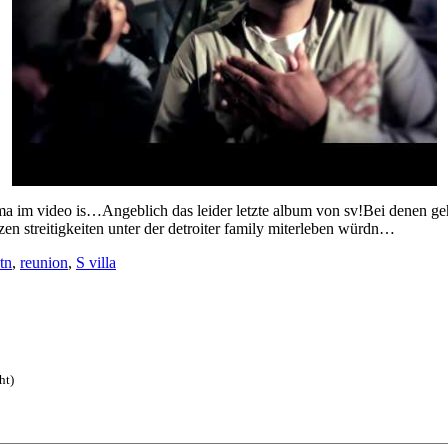
ma im video is…Angeblich das leider letzte album von sv!Bei denen ge
en streitigkeiten unter der detroiter family miterleben würdn…
tn
,
reunion
,
S villa
ht)