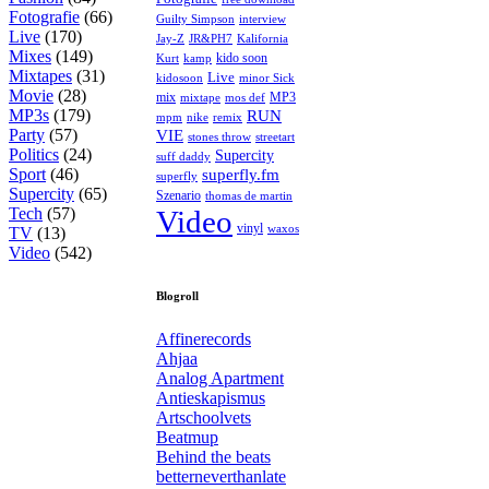
Fotografie
(66)
interview
Guilty Simpson
Live
(170)
Jay-Z
JR&PH7
Kalifornia
Mixes
(149)
kido soon
kamp
Kurt
Mixtapes
(31)
Live
kidosoon
minor Sick
Movie
(28)
MP3
mix
mos def
mixtape
MP3s
(179)
RUN
mpm
remix
nike
Party
(57)
VIE
stones throw
streetart
Politics
(24)
Supercity
suff daddy
Sport
(46)
superfly.fm
superfly
Supercity
(65)
Szenario
thomas de martin
Tech
(57)
Video
vinyl
waxos
TV
(13)
Video
(542)
Blogroll
Affinerecords
Ahjaa
Analog Apartment
Antieskapismus
Artschoolvets
Beatmup
Behind the beats
betterneverthanlate