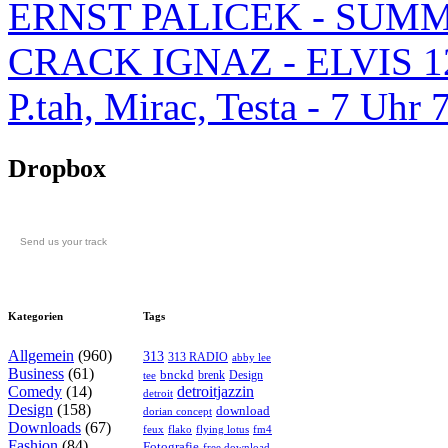
ERNST PALICEK - SUMM
CRACK IGNAZ - ELVIS 1
P.tah, Mirac, Testa - 7 U
Dropbox
Send us your track
Kategorien
Tags
Allgemein
(960)
313
313 RADIO
abby lee
Business
(61)
bnckd
brenk
Design
tee
Comedy
(14)
detroitjazzin
detroit
Design
(158)
download
dorian concept
Downloads
(67)
feux
flying lotus
fm4
flako
Fashion
(84)
Fotografie
free download