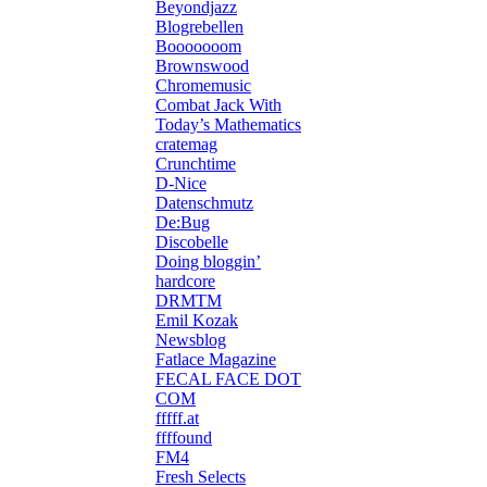
Beyondjazz
Blogrebellen
Booooooom
Brownswood
Chromemusic
Combat Jack With
Today’s Mathematics
cratemag
Crunchtime
D-Nice
Datenschmutz
De:Bug
Discobelle
Doing bloggin’
hardcore
DRMTM
Emil Kozak
Newsblog
Fatlace Magazine
FECAL FACE DOT
COM
fffff.at
ffffound
FM4
Fresh Selects