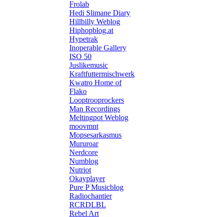
Frolab
Hedi Slimane Diary
Hillbilly Weblog
Hiphopblog.at
Hypetrak
Inoperable Gallery
ISO 50
Juslikemusic
Kraftfuttermischwerk
Kwatro Home of
Flako
Looptrooprockers
Man Recordings
Meltingpot Weblog
moovmnt
Mopsesarkasmus
Mururoar
Nerdcore
Numblog
Nutriot
Okayplayer
Pure P Musicblog
Radiochantier
RCRDLBL
Rebel Art