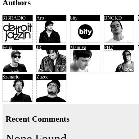
Authors
313RADiO
Aro
bity
BNCKD
Feux
JR
Manuva
PH7
Szenario
Zuzee
Recent Comments
None Found