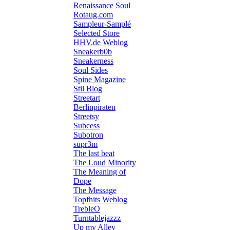
Renaissance Soul
Rotaug.com
Sampleur-Samplé
Selected Store
HHV.de Weblog
Sneakerb0b
Sneakerness
Soul Sides
Spine Magazine
Stil Blog
Streetart
Berlinpiraten
Streetsy
Subcess
Subotron
supr3m
The last beat
The Loud Minority
The Meaning of
Dope
The Message
Topfhits Weblog
TrebleO
Turntablejazzz
Up my Alley