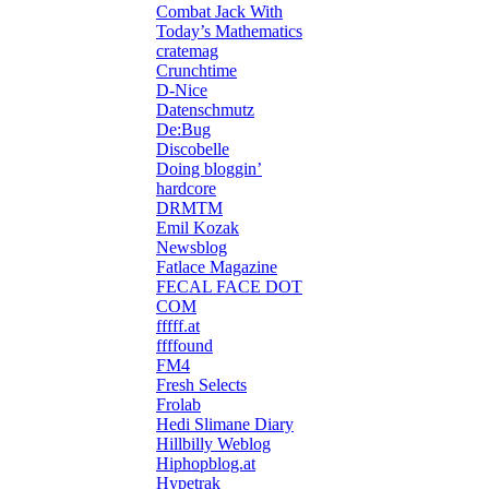
Combat Jack With
Today’s Mathematics
cratemag
Crunchtime
D-Nice
Datenschmutz
De:Bug
Discobelle
Doing bloggin’
hardcore
DRMTM
Emil Kozak
Newsblog
Fatlace Magazine
FECAL FACE DOT
COM
fffff.at
ffffound
FM4
Fresh Selects
Frolab
Hedi Slimane Diary
Hillbilly Weblog
Hiphopblog.at
Hypetrak