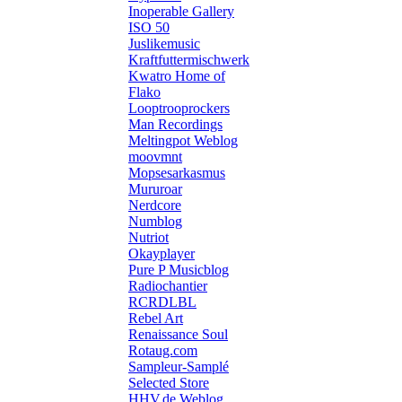
Inoperable Gallery
ISO 50
Juslikemusic
Kraftfuttermischwerk
Kwatro Home of
Flako
Looptrooprockers
Man Recordings
Meltingpot Weblog
moovmnt
Mopsesarkasmus
Mururoar
Nerdcore
Numblog
Nutriot
Okayplayer
Pure P Musicblog
Radiochantier
RCRDLBL
Rebel Art
Renaissance Soul
Rotaug.com
Sampleur-Samplé
Selected Store
HHV.de Weblog