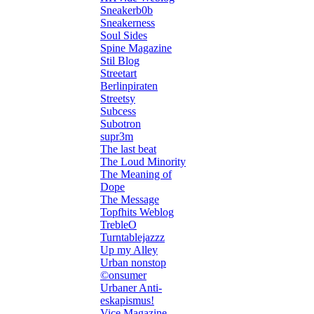
Sneakerb0b
Sneakerness
Soul Sides
Spine Magazine
Stil Blog
Streetart
Berlinpiraten
Streetsy
Subcess
Subotron
supr3m
The last beat
The Loud Minority
The Meaning of
Dope
The Message
Topfhits Weblog
TrebleO
Turntablejazzz
Up my Alley
Urban nonstop
©onsumer
Urbaner Anti-
eskapismus!
Vice Magazine