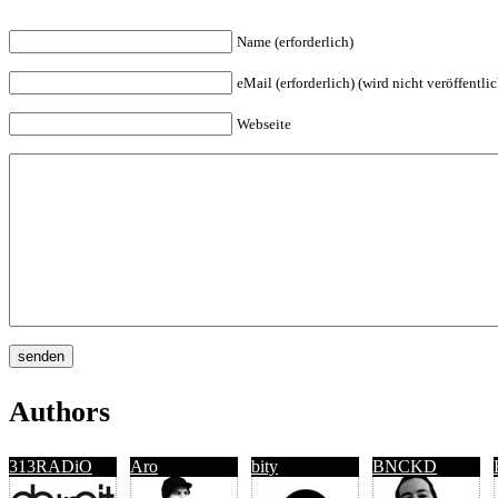
Name (erforderlich)
eMail (erforderlich) (wird nicht veröffentlic
Webseite
Authors
313RADiO
Aro
bity
BNCKD