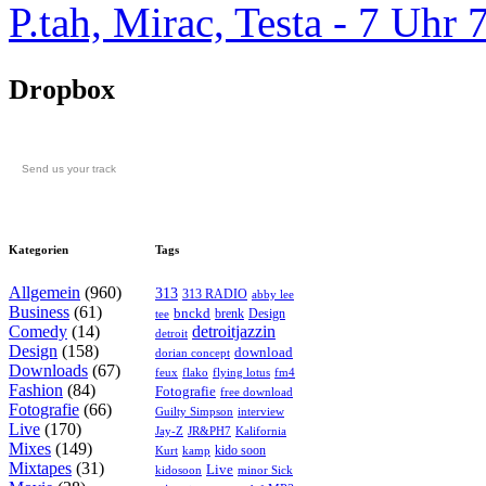
P.tah, Mirac, Testa - 7 U
Dropbox
Send us your track
Kategorien
Tags
Allgemein
(960)
313
313 RADIO
abby lee
Business
(61)
bnckd
brenk
Design
tee
Comedy
(14)
detroitjazzin
detroit
Design
(158)
download
dorian concept
Downloads
(67)
feux
flying lotus
fm4
flako
Fashion
(84)
Fotografie
free download
Fotografie
(66)
interview
Guilty Simpson
Live
(170)
Jay-Z
JR&PH7
Kalifornia
Mixes
(149)
kido soon
kamp
Kurt
Mixtapes
(31)
Live
kidosoon
minor Sick