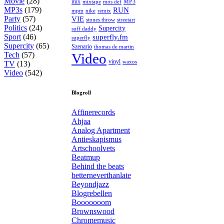
Movie
(28)
MP3
mix
mos def
mixtape
MP3s
(179)
RUN
mpm
remix
nike
Party
(57)
VIE
stones throw
streetart
Politics
(24)
Supercity
suff daddy
Sport
(46)
superfly.fm
superfly
Supercity
(65)
Szenario
thomas de martin
Tech
(57)
Video
vinyl
waxos
TV
(13)
Video
(542)
Blogroll
Affinerecords
Ahjaa
Analog Apartment
Antieskapismus
Artschoolvets
Beatmup
Behind the beats
betterneverthanlate
Beyondjazz
Blogrebellen
Booooooom
Brownswood
Chromemusic