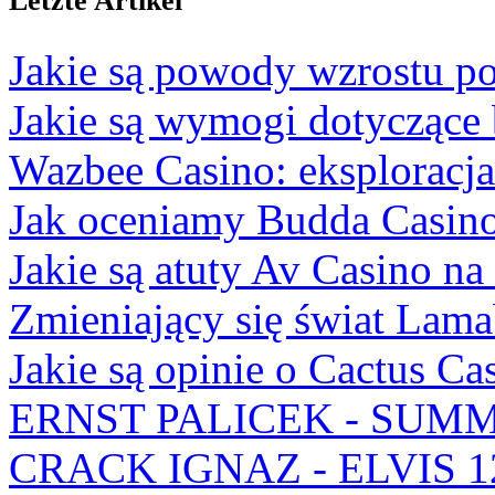
Letzte Artikel
Jakie są powody wzrostu po
Jakie są wymogi dotyczące
Wazbee Casino: eksploracj
Jak oceniamy Budda Casino
Jakie są atuty Av Casino na
Zmieniający się świat Lam
Jakie są opinie o Cactus Ca
ERNST PALICEK - SUMM
CRACK IGNAZ - ELVIS 1