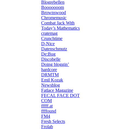
Blogrebellen
Booooooom
Brownswood
Chromemusic
Combat Jack With
Today’s Mathematics
cratemag
Crunchtime
D-Nice
Datenschmutz
De:Bug
Discobelle
Doing bloggin’
hardcore
DRMTM
Emil Kozak
Newsblog
Fatlace Magazine
FECAL FACE DOT
COM
fffff.at
ffffound
FM4
Fresh Selects
Frolab