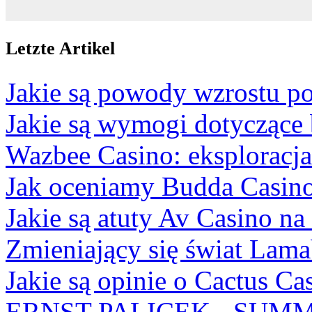
Letzte Artikel
Jakie są powody wzrostu po
Jakie są wymogi dotyczące
Wazbee Casino: eksploracj
Jak oceniamy Budda Casino
Jakie są atuty Av Casino na
Zmieniający się świat Lam
Jakie są opinie o Cactus Ca
ERNST PALICEK - SUMM