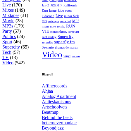
interview
Guilty Simpson
Live
(170)
Jay-Z
JR&PH7
Kalifornia
Mixes
(149)
kido soon
kamp
Kurt
Mixtapes
(31)
Live
kidosoon
minor Sick
Movie
(28)
MP3
mix
mos def
mixtape
MP3s
(179)
RUN
mpm
remix
nike
Party
(57)
VIE
stones throw
streetart
Politics
(24)
Supercity
suff daddy
Sport
(46)
superfly.fm
superfly
Supercity
(65)
Szenario
thomas de martin
Tech
(57)
Video
vinyl
waxos
TV
(13)
Video
(542)
Blogroll
Affinerecords
Ahjaa
Analog Apartment
Antieskapismus
Artschoolvets
Beatmup
Behind the beats
betterneverthanlate
Beyondjazz