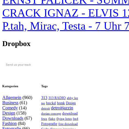
CRACK IGNAZ - ELVIS 1
P.tah, Mirac, Testa - 7 U
Dropbox
Send us your track
Kategorien
Tags
Allgemein
(960)
313
313 RADIO
abby lee
Business
(61)
bnckd
brenk
Design
tee
Comedy
(14)
detroitjazzin
detroit
Design
(158)
download
dorian concept
Downloads
(67)
feux
flying lotus
fm4
flako
Fashion
(84)
Fotografie
free download
Fotografie
(66)