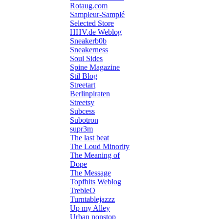
Rotaug.com
Sampleur-Samplé
Selected Store
HHV.de Weblog
Sneakerb0b
Sneakerness
Soul Sides
Spine Magazine
Stil Blog
Streetart
Berlinpiraten
Streetsy
Subcess
Subotron
supr3m
The last beat
The Loud Minority
The Meaning of
Dope
The Message
Topfhits Weblog
TrebleO
Turntablejazzz
Up my Alley
Urban nonstop