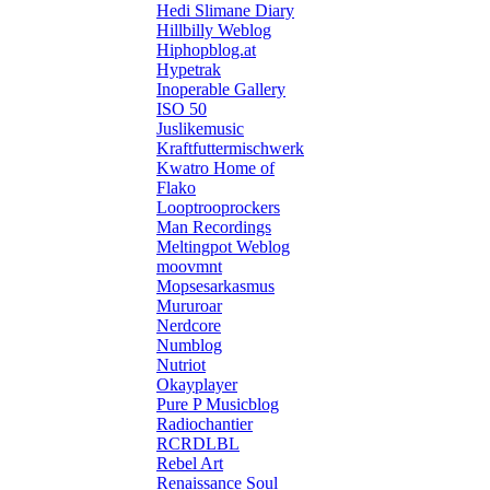
Hedi Slimane Diary
Hillbilly Weblog
Hiphopblog.at
Hypetrak
Inoperable Gallery
ISO 50
Juslikemusic
Kraftfuttermischwerk
Kwatro Home of
Flako
Looptrooprockers
Man Recordings
Meltingpot Weblog
moovmnt
Mopsesarkasmus
Mururoar
Nerdcore
Numblog
Nutriot
Okayplayer
Pure P Musicblog
Radiochantier
RCRDLBL
Rebel Art
Renaissance Soul