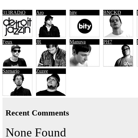
313RADiO
Aro
bity
BNCKD
Feux
JR
Manuva
PH7
Szenario
Zuzee
Recent Comments
None Found