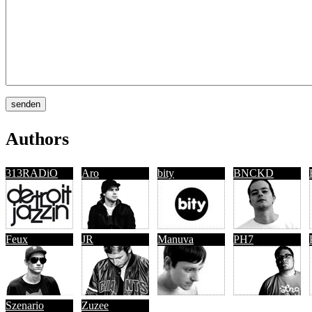
Authors
313RADiO
Aro
bity
BNCKD
Feux
JR
Manuva
PH7
Szenario
Zuzee