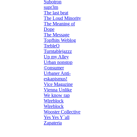
Subotron
supr3m
The last beat
The Loud Minority
The Meaning of
Dope
The Message
Topfhits Weblog
TrebleO
Turntablejazzz
Up my Alley
Urban nonstop
©onsumer
Urbaner Anti-
eskapismus!
Vice Magazine
Vienna Unlike
We know rap
Wireblock
Wireblock
Wooster Collective
Yes Yes Y`all
Zapateria