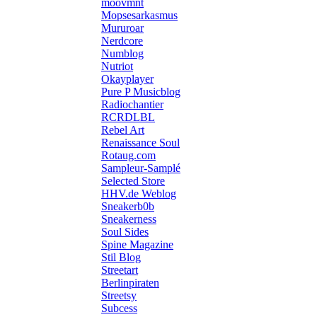
moovmnt
Mopsesarkasmus
Mururoar
Nerdcore
Numblog
Nutriot
Okayplayer
Pure P Musicblog
Radiochantier
RCRDLBL
Rebel Art
Renaissance Soul
Rotaug.com
Sampleur-Samplé
Selected Store
HHV.de Weblog
Sneakerb0b
Sneakerness
Soul Sides
Spine Magazine
Stil Blog
Streetart
Berlinpiraten
Streetsy
Subcess