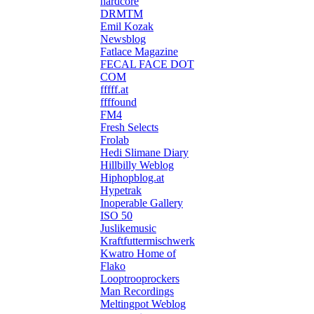
hardcore
DRMTM
Emil Kozak
Newsblog
Fatlace Magazine
FECAL FACE DOT
COM
fffff.at
ffffound
FM4
Fresh Selects
Frolab
Hedi Slimane Diary
Hillbilly Weblog
Hiphopblog.at
Hypetrak
Inoperable Gallery
ISO 50
Juslikemusic
Kraftfuttermischwerk
Kwatro Home of
Flako
Looptrooprockers
Man Recordings
Meltingpot Weblog