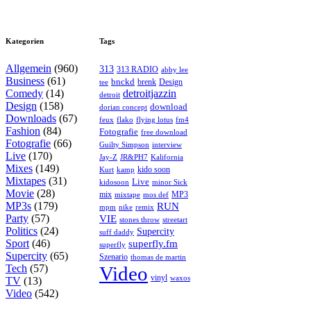
Kategorien
Tags
Allgemein
(960)
313
313 RADIO
abby lee
Business
(61)
bnckd
brenk
Design
tee
Comedy
(14)
detroitjazzin
detroit
Design
(158)
download
dorian concept
Downloads
(67)
feux
flying lotus
fm4
flako
Fashion
(84)
Fotografie
free download
Fotografie
(66)
interview
Guilty Simpson
Live
(170)
Jay-Z
JR&PH7
Kalifornia
Mixes
(149)
kido soon
kamp
Kurt
Mixtapes
(31)
Live
kidosoon
minor Sick
Movie
(28)
MP3
mix
mos def
mixtape
MP3s
(179)
RUN
mpm
remix
nike
Party
(57)
VIE
stones throw
streetart
Politics
(24)
Supercity
suff daddy
Sport
(46)
superfly.fm
superfly
Supercity
(65)
Szenario
thomas de martin
Tech
(57)
Video
vinyl
waxos
TV
(13)
Video
(542)