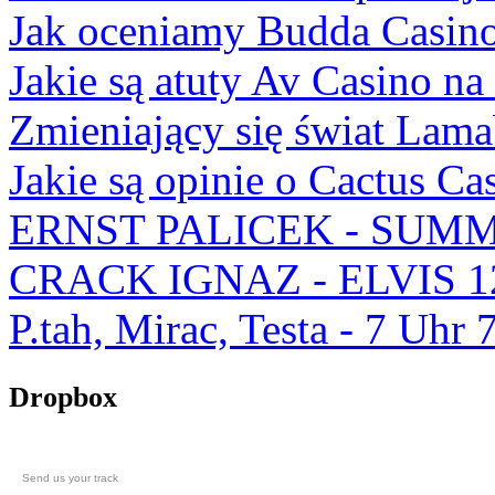
Jak oceniamy Budda Casino
Jakie są atuty Av Casino na
Zmieniający się świat Lam
Jakie są opinie o Cactus Ca
ERNST PALICEK - SUMM
CRACK IGNAZ - ELVIS 1
P.tah, Mirac, Testa - 7 U
Dropbox
Send us your track