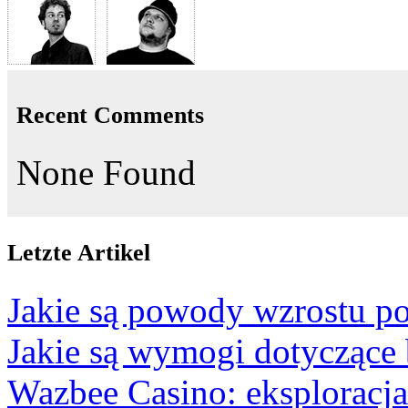
Recent Comments
None Found
Letzte Artikel
Jakie są powody wzrostu po
Jakie są wymogi dotyczące
Wazbee Casino: eksploracj