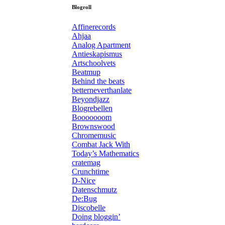
Blogroll
Affinerecords
Ahjaa
Analog Apartment
Antieskapismus
Artschoolvets
Beatmup
Behind the beats
betterneverthanlate
Beyondjazz
Blogrebellen
Booooooom
Brownswood
Chromemusic
Combat Jack With
Today’s Mathematics
cratemag
Crunchtime
D-Nice
Datenschmutz
De:Bug
Discobelle
Doing bloggin’