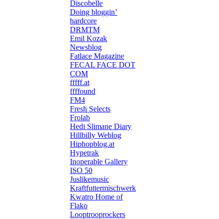
Discobelle
Doing bloggin’
hardcore
DRMTM
Emil Kozak
Newsblog
Fatlace Magazine
FECAL FACE DOT
COM
fffff.at
ffffound
FM4
Fresh Selects
Frolab
Hedi Slimane Diary
Hillbilly Weblog
Hiphopblog.at
Hypetrak
Inoperable Gallery
ISO 50
Juslikemusic
Kraftfuttermischwerk
Kwatro Home of
Flako
Looptrooprockers