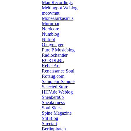
Man Recordings
Meltingpot Weblog
moovmnt
Mopsesarkasmus
Mururoar
Nerdcore
Numblog
Nutriot
Okayplayer
Pure P Musicblog
Radiochantier
RCRDLBL
Rebel Art
Renaissance Soul
Rotaug.com
Sampleur-Samplé
Selected Store
HHV.de Weblog
Sneakerb0b
Sneakerness
Soul Sides
Spine Magazine
Stil Blog
Streetart
Berlinpiraten