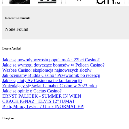
Recent Comments
None Found
Letzte Artikel
Jakie są powody wzrostu popularności 22bet Casino?
Jakie są wymogi dotyczące bonusów w Pelican Casino?
Wazbee Casino: eksploracja najnowszych slotów
Jak oceniamy Budda Casino? Przewodnik po recenzji
Jakie są atuty Av Casino na tle konkurencji?
Zmieniający się świat Lamabet Casino w 2023 roku
Jakie są opinie o Cactus Casino?
ERNST PALICEK - SUMMER IN WIEN
CRACK IGNAZ - ELVIS 12” [UMA]
P.tah, Mirac, Testa - 7 Uhr 7 [NORMAL EP]
Dropbox