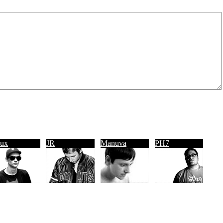
ux
JR
Manuva
PH7