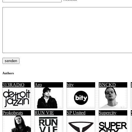
Authors
313RADiO
Aro
bity
BNCKD
Prokobeats
RUN VIE
SP United
Supercity