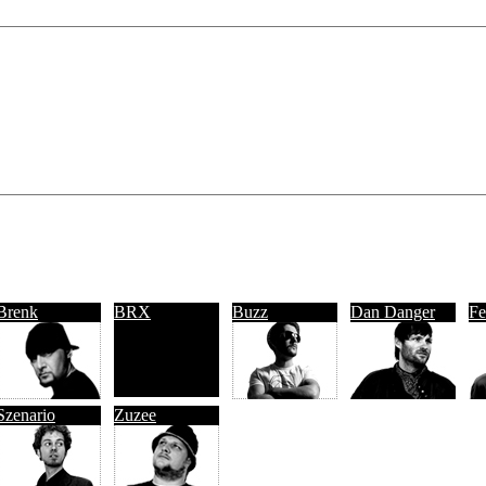
Brenk
BRX
Buzz
Dan Danger
Fe
Szenario
Zuzee