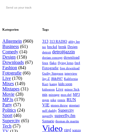
Send us your track
Kategorien
Tags
Allgemein
(960)
313
313 RADIO
abby lee
Business
(61)
bnckd
brenk
Design
tee
Comedy
(14)
detroitjazzin
detroit
Design
(158)
download
dorian concept
Downloads
(67)
feux
flying lotus
fm4
flako
Fashion
(84)
Fotografie
free download
Fotografie
(66)
interview
Guilty Simpson
Live
(170)
Jay-Z
JR&PH7
Kalifornia
Mixes
(149)
kido soon
kamp
Kurt
Mixtapes
(31)
Live
kidosoon
minor Sick
Movie
(28)
MP3
mix
mos def
mixtape
MP3s
(179)
RUN
mpm
remix
nike
Party
(57)
VIE
stones throw
streetart
Politics
(24)
Supercity
suff daddy
Sport
(46)
superfly.fm
superfly
Supercity
(65)
Szenario
thomas de martin
Tech
(57)
Video
vinyl
waxos
TV
(13)