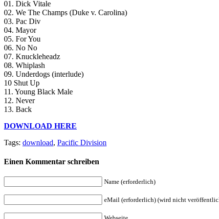
01. Dick Vitale
02. We The Champs (Duke v. Carolina)
03. Pac Div
04. Mayor
05. For You
06. No No
07. Knuckleheadz
08. Whiplash
09. Underdogs (interlude)
10 Shut Up
11. Young Black Male
12. Never
13. Back
DOWNLOAD HERE
Tags:
download
,
Pacific Division
Einen Kommentar schreiben
Name (erforderlich)
eMail (erforderlich) (wird nicht veröffentlic
Webseite