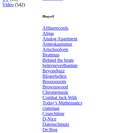
Video
(542)
Blogroll
Affinerecords
Ahjaa
Analog Apartment
Antieskapismus
Artschoolvets
Beatmup
Behind the beats
betterneverthanlate
Beyondjazz
Blogrebellen
Booooooom
Brownswood
Chromemusic
Combat Jack With
Today’s Mathematics
cratemag
Crunchtime
D-Nice
Datenschmutz
De:Bug