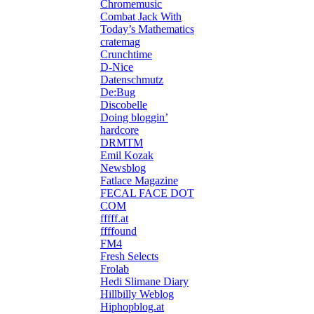
Chromemusic
Combat Jack With
Today’s Mathematics
cratemag
Crunchtime
D-Nice
Datenschmutz
De:Bug
Discobelle
Doing bloggin’
hardcore
DRMTM
Emil Kozak
Newsblog
Fatlace Magazine
FECAL FACE DOT
COM
fffff.at
ffffound
FM4
Fresh Selects
Frolab
Hedi Slimane Diary
Hillbilly Weblog
Hiphopblog.at