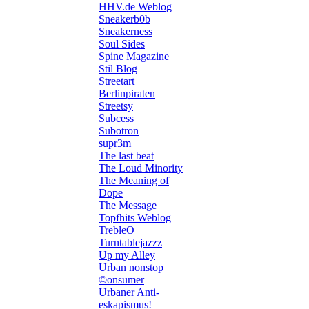
HHV.de Weblog
Sneakerb0b
Sneakerness
Soul Sides
Spine Magazine
Stil Blog
Streetart
Berlinpiraten
Streetsy
Subcess
Subotron
supr3m
The last beat
The Loud Minority
The Meaning of
Dope
The Message
Topfhits Weblog
TrebleO
Turntablejazzz
Up my Alley
Urban nonstop
©onsumer
Urbaner Anti-
eskapismus!