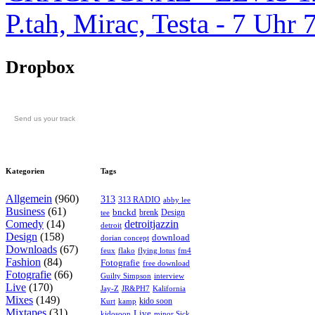
P.tah, Mirac, Testa - 7 U
Dropbox
Send us your track
Kategorien
Tags
Allgemein
(960)
313
313 RADIO
abby lee
Business
(61)
bnckd
brenk
Design
tee
Comedy
(14)
detroitjazzin
detroit
Design
(158)
download
dorian concept
Downloads
(67)
feux
flying lotus
fm4
flako
Fashion
(84)
Fotografie
free download
Fotografie
(66)
interview
Guilty Simpson
Live
(170)
Jay-Z
JR&PH7
Kalifornia
Mixes
(149)
kido soon
kamp
Kurt
Mixtapes
(31)
Live
kidosoon
minor Sick