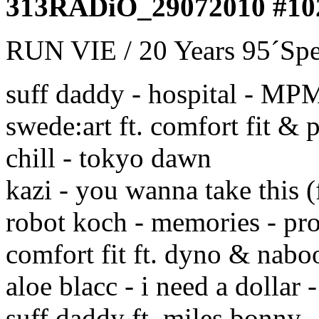
313RADiO_29072010 #10
RUN VIE / 20 Years 95´Spe
suff daddy - hospital - MP
swede:art ft. comfort fit & 
chill - tokyo dawn
kazi - you wanna take this 
robot koch - memories - pr
comfort fit ft. dyno & nabo
aloe blacc - i need a dollar 
suff daddy ft. miles bonny -