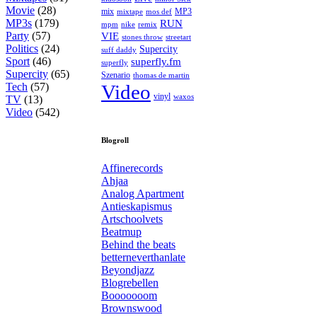
Movie
(28)
MP3
mix
mos def
mixtape
MP3s
(179)
RUN
mpm
remix
nike
Party
(57)
VIE
stones throw
streetart
Politics
(24)
Supercity
suff daddy
Sport
(46)
superfly.fm
superfly
Supercity
(65)
Szenario
thomas de martin
Tech
(57)
Video
vinyl
waxos
TV
(13)
Video
(542)
Blogroll
Affinerecords
Ahjaa
Analog Apartment
Antieskapismus
Artschoolvets
Beatmup
Behind the beats
betterneverthanlate
Beyondjazz
Blogrebellen
Booooooom
Brownswood