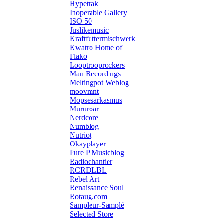
Hypetrak
Inoperable Gallery
ISO 50
Juslikemusic
Kraftfuttermischwerk
Kwatro Home of
Flako
Looptrooprockers
Man Recordings
Meltingpot Weblog
moovmnt
Mopsesarkasmus
Mururoar
Nerdcore
Numblog
Nutriot
Okayplayer
Pure P Musicblog
Radiochantier
RCRDLBL
Rebel Art
Renaissance Soul
Rotaug.com
Sampleur-Samplé
Selected Store