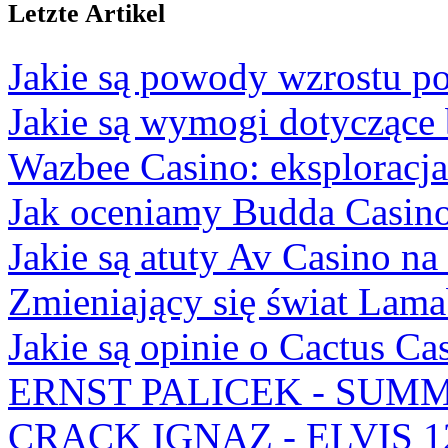
Letzte Artikel
Jakie są powody wzrostu po
Jakie są wymogi dotyczące
Wazbee Casino: eksploracj
Jak oceniamy Budda Casino
Jakie są atuty Av Casino na
Zmieniający się świat Lam
Jakie są opinie o Cactus Ca
ERNST PALICEK - SUMM
CRACK IGNAZ - ELVIS 1