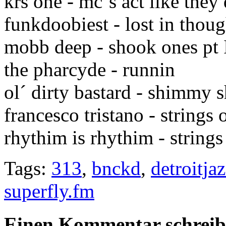
krs one - mc´s act like the
funkdoobiest - lost in thoug
mobb deep - shook ones pt 
the pharcyde - runnin
ol´ dirty bastard - shimmy
francesco tristano - strings o
rhythim is rhythim - strings 
Tags:
313
,
bnckd
,
detroitja
superfly.fm
Einen Kommentar schrei