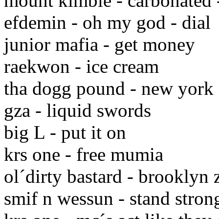
mount kimbie - carbonated -
efdemin - oh my god - dial
junior mafia - get money
raekwon - ice cream
tha dogg pound - new york
gza - liquid swords
big L - put it on
krs one - free mumia
ol´dirty bastard - brooklyn 
smif n wessun - stand stron