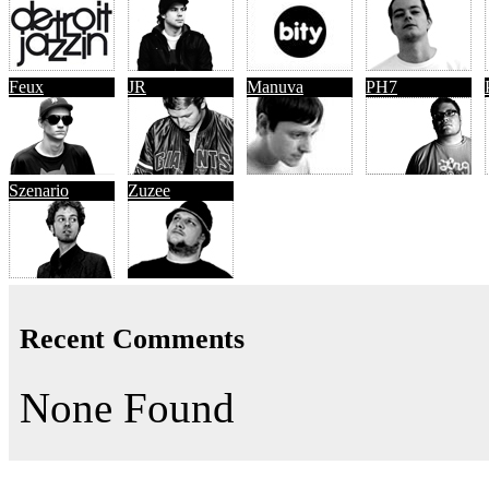
Feux
JR
Manuva
PH7
Szenario
Zuzee
Recent Comments
None Found