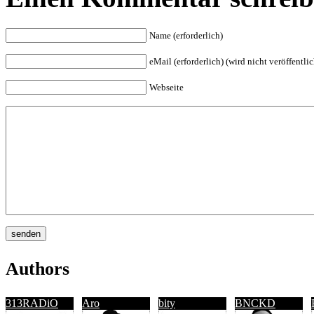
Name (erforderlich)
eMail (erforderlich) (wird nicht veröffentlic
Webseite
Authors
313RADiO
Aro
bity
BNCKD