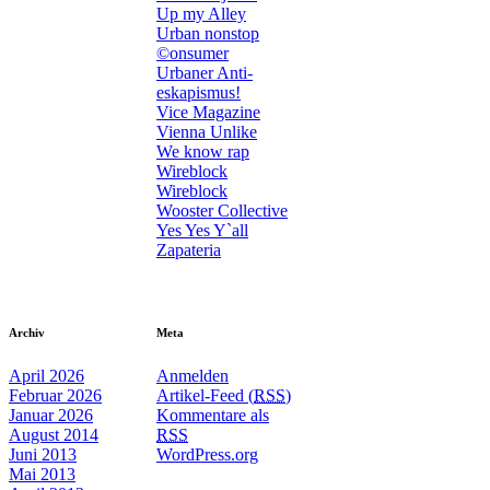
Up my Alley
Urban nonstop
©onsumer
Urbaner Anti-
eskapismus!
Vice Magazine
Vienna Unlike
We know rap
Wireblock
Wireblock
Wooster Collective
Yes Yes Y`all
Zapateria
Archiv
Meta
April 2026
Anmelden
Februar 2026
Artikel-Feed (
RSS
)
Januar 2026
Kommentare als
August 2014
RSS
Juni 2013
WordPress.org
Mai 2013