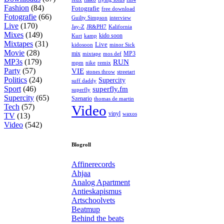
Fashion
(84)
Fotografie
free download
Fotografie
(66)
interview
Guilty Simpson
Live
(170)
Jay-Z
JR&PH7
Kalifornia
Mixes
(149)
kido soon
kamp
Kurt
Mixtapes
(31)
Live
kidosoon
minor Sick
Movie
(28)
MP3
mix
mos def
mixtape
MP3s
(179)
RUN
mpm
remix
nike
Party
(57)
VIE
stones throw
streetart
Politics
(24)
Supercity
suff daddy
Sport
(46)
superfly.fm
superfly
Supercity
(65)
Szenario
thomas de martin
Tech
(57)
Video
vinyl
waxos
TV
(13)
Video
(542)
Blogroll
Affinerecords
Ahjaa
Analog Apartment
Antieskapismus
Artschoolvets
Beatmup
Behind the beats