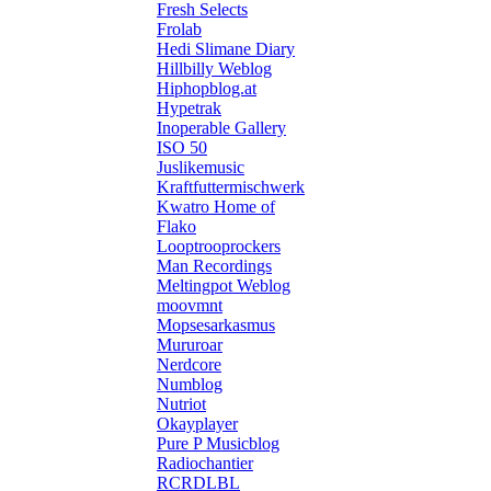
Fresh Selects
Frolab
Hedi Slimane Diary
Hillbilly Weblog
Hiphopblog.at
Hypetrak
Inoperable Gallery
ISO 50
Juslikemusic
Kraftfuttermischwerk
Kwatro Home of
Flako
Looptrooprockers
Man Recordings
Meltingpot Weblog
moovmnt
Mopsesarkasmus
Mururoar
Nerdcore
Numblog
Nutriot
Okayplayer
Pure P Musicblog
Radiochantier
RCRDLBL