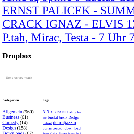
ERNST PALICEK - SUMM
CRACK IGNAZ - ELVIS 1
P.tah, Mirac, Testa - 7 U
Dropbox
Send us your track
Kategorien
Tags
Allgemein
(960)
313
313 RADIO
abby lee
Business
(61)
bnckd
brenk
Design
tee
Comedy
(14)
detroitjazzin
detroit
Design
(158)
download
dorian concept
Downloads
(67)
feux
flying lotus
fm4
flako