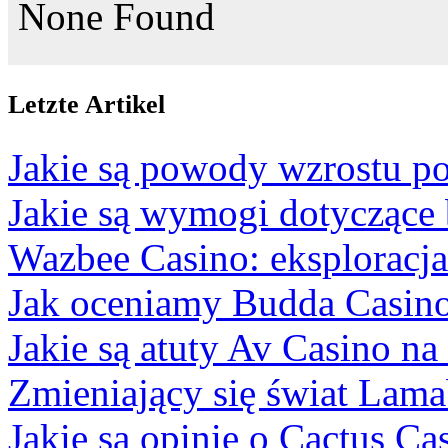
None Found
Letzte Artikel
Jakie są powody wzrostu po
Jakie są wymogi dotyczące
Wazbee Casino: eksploracj
Jak oceniamy Budda Casino
Jakie są atuty Av Casino na
Zmieniający się świat Lam
Jakie są opinie o Cactus Ca