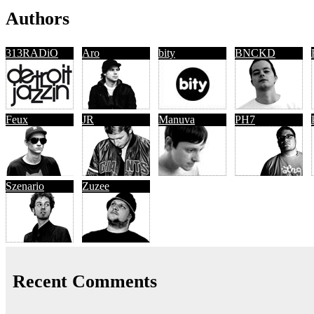
Authors
313RADiO
Aro
bity
BNCKD
Feux
JR
Manuva
PH7
Szenario
Zuzee
Recent Comments