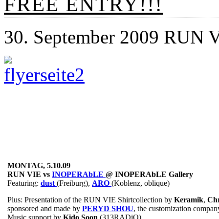
FREE ENTRY!!!
30. September 2009 RUN 
.
.
.
.
MONTAG, 5.10.09
RUN VIE vs
INOPERAbLE
@ INOPERAbLE Gallery
Featuring:
dust
(Freiburg),
ARO
(Koblenz, oblique)
Plus: Presentation of the RUN VIE Shirtcollection by
Keramik
,
Chr
sponsored and made by
PERYD SHOU
, the customization compan
Music support by
Kido Soon
(313RADiO)