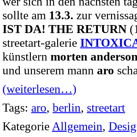
wer sich in den nächsten tag
sollte am
13.3.
zur vernissa
IST DA! THE RETURN
(1
streetart-galerie
INTOXIC
künstlern
morten anderson
und unserem mann
aro
scha
(weiterlesen…)
Tags:
aro
,
berlin
,
streetart
Kategorie
Allgemein
,
Desig