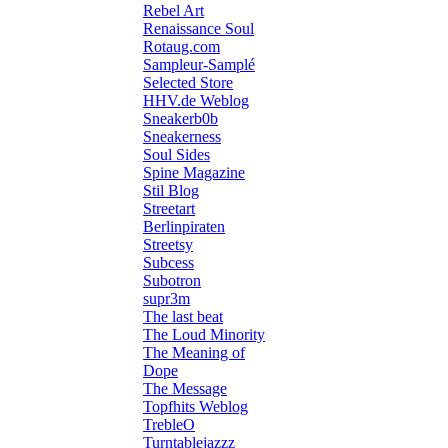
Rebel Art
Renaissance Soul
Rotaug.com
Sampleur-Samplé
Selected Store
HHV.de Weblog
Sneakerb0b
Sneakerness
Soul Sides
Spine Magazine
Stil Blog
Streetart
Berlinpiraten
Streetsy
Subcess
Subotron
supr3m
The last beat
The Loud Minority
The Meaning of
Dope
The Message
Topfhits Weblog
TrebleO
Turntablejazzz