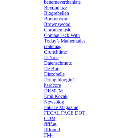
betterneverthanlate
Beyondjazz
Blogrebellen
Booooooom
Brownswood
Chromemusic
Combat Jack With
Today’s Mathematics
cratemag
Crunchtime
D-Nice
Datenschmutz
De:Bug
Discobelle
Doing bloggin’
hardcore
DRMTM
Emil Kozak
Newsblog
Fatlace Magazine
FECAL FACE DOT
COM
fffff.at
ffffound
FM4