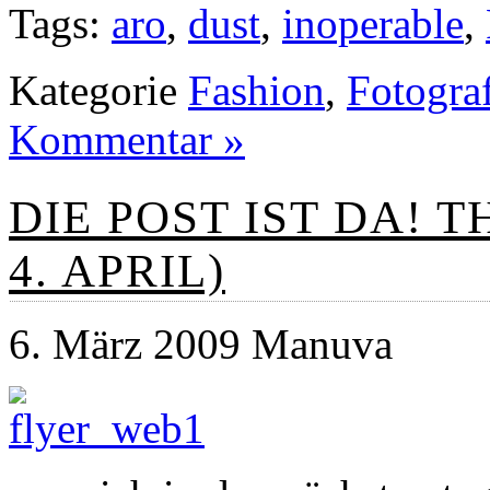
Tags:
aro
,
dust
,
inoperable
,
Kategorie
Fashion
,
Fotogra
Kommentar »
DIE POST IST DA! T
4. APRIL)
6. März 2009 Manuva