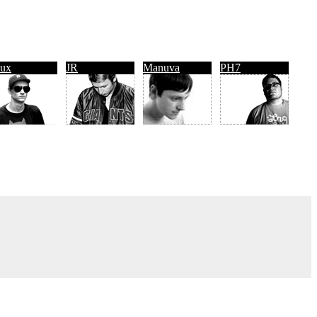
ux
JR
Manuva
PH7