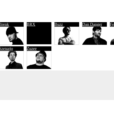
Brenk
BRX
Buzz
Dan Danger
Fe
Szenario
Zuzee