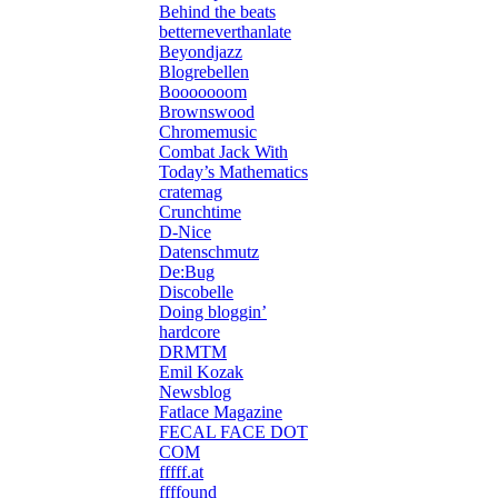
Behind the beats
betterneverthanlate
Beyondjazz
Blogrebellen
Booooooom
Brownswood
Chromemusic
Combat Jack With
Today’s Mathematics
cratemag
Crunchtime
D-Nice
Datenschmutz
De:Bug
Discobelle
Doing bloggin’
hardcore
DRMTM
Emil Kozak
Newsblog
Fatlace Magazine
FECAL FACE DOT
COM
fffff.at
ffffound