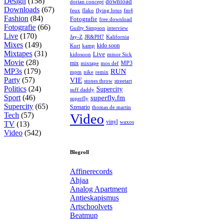
Design
(158)
download
dorian concept
Downloads
(67)
feux
flying lotus
fm4
flako
Fashion
(84)
Fotografie
free download
Fotografie
(66)
interview
Guilty Simpson
Live
(170)
Jay-Z
JR&PH7
Kalifornia
Mixes
(149)
kido soon
kamp
Kurt
Mixtapes
(31)
Live
kidosoon
minor Sick
Movie
(28)
MP3
mix
mos def
mixtape
MP3s
(179)
RUN
mpm
remix
nike
Party
(57)
VIE
stones throw
streetart
Politics
(24)
Supercity
suff daddy
Sport
(46)
superfly.fm
superfly
Supercity
(65)
Szenario
thomas de martin
Tech
(57)
Video
vinyl
waxos
TV
(13)
Video
(542)
Blogroll
Affinerecords
Ahjaa
Analog Apartment
Antieskapismus
Artschoolvets
Beatmup