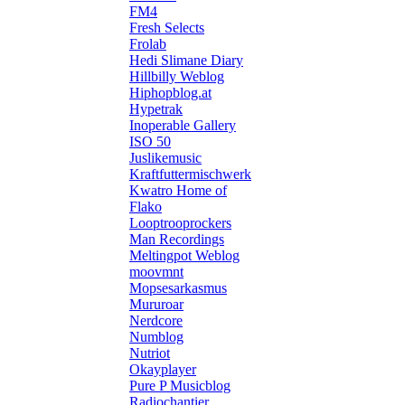
FM4
Fresh Selects
Frolab
Hedi Slimane Diary
Hillbilly Weblog
Hiphopblog.at
Hypetrak
Inoperable Gallery
ISO 50
Juslikemusic
Kraftfuttermischwerk
Kwatro Home of
Flako
Looptrooprockers
Man Recordings
Meltingpot Weblog
moovmnt
Mopsesarkasmus
Mururoar
Nerdcore
Numblog
Nutriot
Okayplayer
Pure P Musicblog
Radiochantier