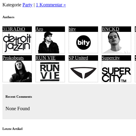
Kategorie
Party
|
1 Kommentar »
Authors
313RADiO
Aro
bity
BNCKD
Prokobeats
RUN VIE
SP United
Supercity
Recent Comments
None Found
Letzte Artikel