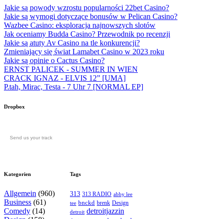
Jakie są powody wzrostu popularności 22bet Casino?
Jakie są wymogi dotyczące bonusów w Pelican Casino?
Wazbee Casino: eksploracja najnowszych slotów
Jak oceniamy Budda Casino? Przewodnik po recenzji
Jakie są atuty Av Casino na tle konkurencji?
Zmieniający się świat Lamabet Casino w 2023 roku
Jakie są opinie o Cactus Casino?
ERNST PALICEK - SUMMER IN WIEN
CRACK IGNAZ - ELVIS 12” [UMA]
P.tah, Mirac, Testa - 7 Uhr 7 [NORMAL EP]
Dropbox
Send us your track
Kategorien
Tags
Allgemein
(960)
313
313 RADIO
abby lee
Business
(61)
bnckd
brenk
Design
tee
Comedy
(14)
detroitjazzin
detroit