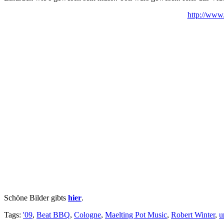
http://www
Schöne Bilder gibts
hier
.
Tags:
'09
,
Beat BBQ
,
Cologne
,
Maelting Pot Music
,
Robert Winter
,
u