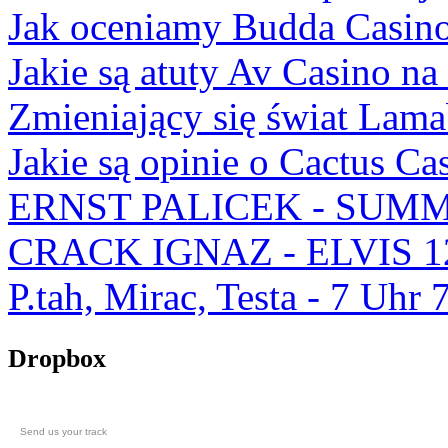
Jak oceniamy Budda Casino
Jakie są atuty Av Casino na
Zmieniający się świat Lam
Jakie są opinie o Cactus Ca
ERNST PALICEK - SUMM
CRACK IGNAZ - ELVIS 1
P.tah, Mirac, Testa - 7 U
Dropbox
Send us your track