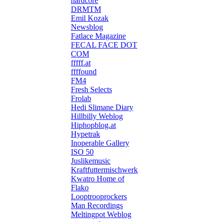
hardcore
DRMTM
Emil Kozak
Newsblog
Fatlace Magazine
FECAL FACE DOT
COM
fffff.at
ffffound
FM4
Fresh Selects
Frolab
Hedi Slimane Diary
Hillbilly Weblog
Hiphopblog.at
Hypetrak
Inoperable Gallery
ISO 50
Juslikemusic
Kraftfuttermischwerk
Kwatro Home of
Flako
Looptrooprockers
Man Recordings
Meltingpot Weblog