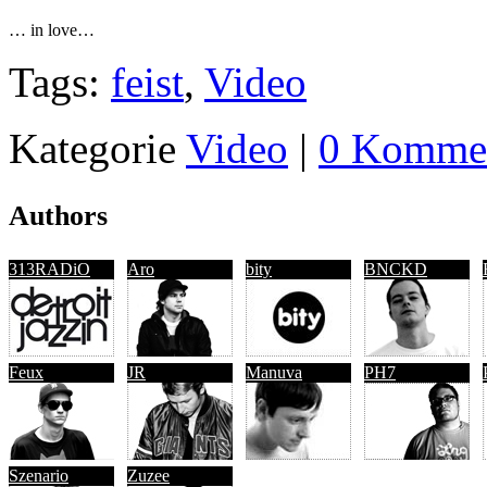
… in love…
Tags:
feist
,
Video
Kategorie
Video
|
0 Kommen
Authors
313RADiO
Aro
bity
BNCKD
Feux
JR
Manuva
PH7
Szenario
Zuzee