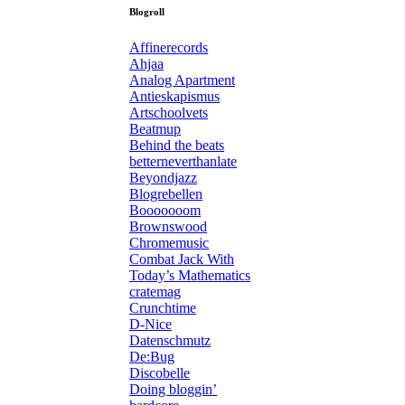
Blogroll
Affinerecords
Ahjaa
Analog Apartment
Antieskapismus
Artschoolvets
Beatmup
Behind the beats
betterneverthanlate
Beyondjazz
Blogrebellen
Booooooom
Brownswood
Chromemusic
Combat Jack With
Today’s Mathematics
cratemag
Crunchtime
D-Nice
Datenschmutz
De:Bug
Discobelle
Doing bloggin’