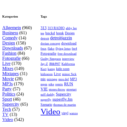
Kategorien
Tags
Allgemein
(960)
313
313 RADIO
abby lee
Business
(61)
bnckd
brenk
Design
tee
Comedy
(14)
detroitjazzin
detroit
Design
(158)
download
dorian concept
Downloads
(67)
feux
flying lotus
fm4
flako
Fashion
(84)
Fotografie
free download
Fotografie
(66)
interview
Guilty Simpson
Live
(170)
Jay-Z
JR&PH7
Kalifornia
Mixes
(149)
kido soon
kamp
Kurt
Mixtapes
(31)
Live
kidosoon
minor Sick
Movie
(28)
MP3
mix
mos def
mixtape
MP3s
(179)
RUN
mpm
remix
nike
Party
(57)
VIE
stones throw
streetart
Politics
(24)
Supercity
suff daddy
Sport
(46)
superfly.fm
superfly
Supercity
(65)
Szenario
thomas de martin
Tech
(57)
Video
vinyl
waxos
TV
(13)
Video
(542)