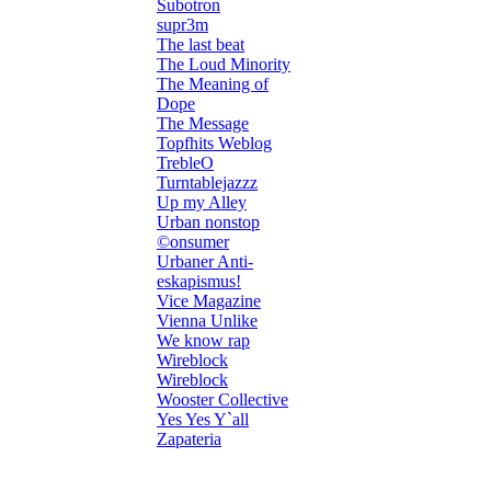
Subotron
supr3m
The last beat
The Loud Minority
The Meaning of
Dope
The Message
Topfhits Weblog
TrebleO
Turntablejazzz
Up my Alley
Urban nonstop
©onsumer
Urbaner Anti-
eskapismus!
Vice Magazine
Vienna Unlike
We know rap
Wireblock
Wireblock
Wooster Collective
Yes Yes Y`all
Zapateria