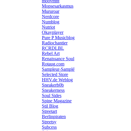
moovmnt
Mopsesarkasmus
Mururoar
Nerdcore
Numblog
Nutriot
Okayplayer
Pure P Musicblog
Radiochantier
RCRDLBL
Rebel Art
Renaissance Soul
Rotaug.com
Sampleur-Samplé
Selected Store
HHV.de Weblog
Sneakerb0b
Sneakerness
Soul Sides
Spine Magazine
Stil Blog
Streetart
Berlinpiraten
Streetsy
Subcess