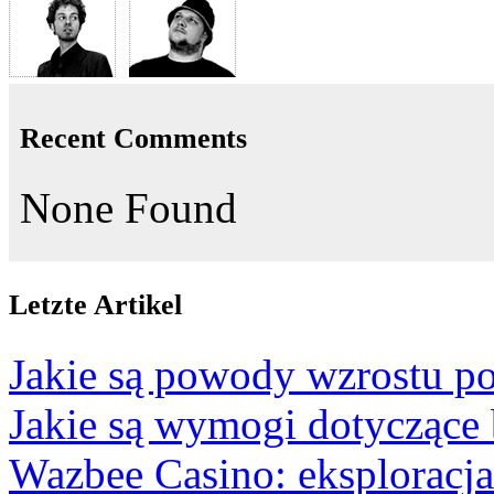
Recent Comments
None Found
Letzte Artikel
Jakie są powody wzrostu po
Jakie są wymogi dotyczące
Wazbee Casino: eksploracj