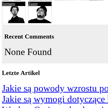
Szenario
Zuzee
Recent Comments
None Found
Letzte Artikel
Jakie są powody wzrostu po
Jakie są wymogi dotyczące