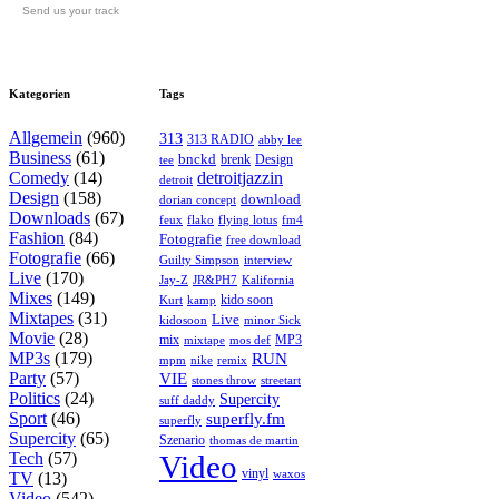
Send us your track
Kategorien
Tags
Allgemein
(960)
313
313 RADIO
abby lee
Business
(61)
bnckd
brenk
Design
tee
Comedy
(14)
detroitjazzin
detroit
Design
(158)
download
dorian concept
Downloads
(67)
feux
flying lotus
fm4
flako
Fashion
(84)
Fotografie
free download
Fotografie
(66)
interview
Guilty Simpson
Live
(170)
Jay-Z
JR&PH7
Kalifornia
Mixes
(149)
kido soon
kamp
Kurt
Mixtapes
(31)
Live
kidosoon
minor Sick
Movie
(28)
MP3
mix
mos def
mixtape
MP3s
(179)
RUN
mpm
remix
nike
Party
(57)
VIE
stones throw
streetart
Politics
(24)
Supercity
suff daddy
Sport
(46)
superfly.fm
superfly
Supercity
(65)
Szenario
thomas de martin
Tech
(57)
Video
vinyl
waxos
TV
(13)
Video
(542)