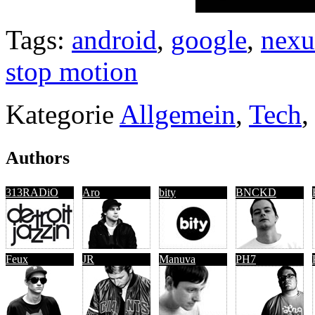
Tags:
android
,
google
,
nexu
stop motion
Kategorie
Allgemein
,
Tech
,
Authors
313RADiO
Aro
bity
BNCKD
Feux
JR
Manuva
PH7