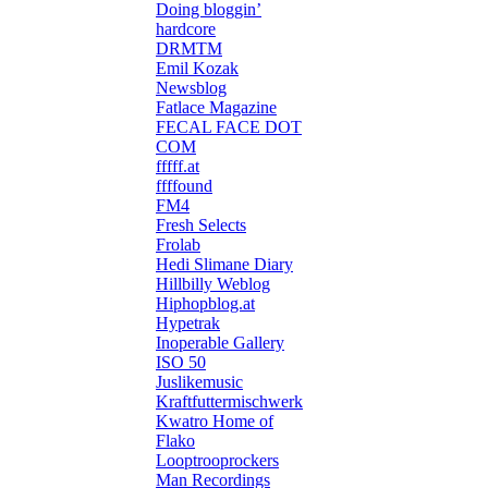
Doing bloggin’
hardcore
DRMTM
Emil Kozak
Newsblog
Fatlace Magazine
FECAL FACE DOT
COM
fffff.at
ffffound
FM4
Fresh Selects
Frolab
Hedi Slimane Diary
Hillbilly Weblog
Hiphopblog.at
Hypetrak
Inoperable Gallery
ISO 50
Juslikemusic
Kraftfuttermischwerk
Kwatro Home of
Flako
Looptrooprockers
Man Recordings