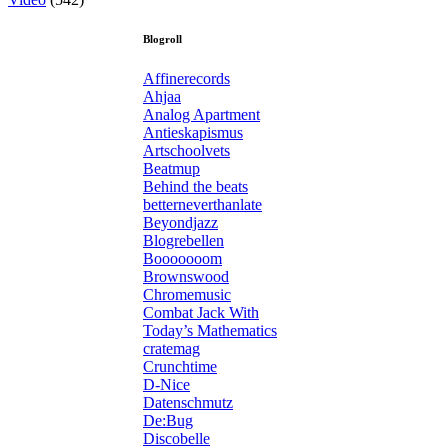
Blogroll
Affinerecords
Ahjaa
Analog Apartment
Antieskapismus
Artschoolvets
Beatmup
Behind the beats
betterneverthanlate
Beyondjazz
Blogrebellen
Booooooom
Brownswood
Chromemusic
Combat Jack With
Today’s Mathematics
cratemag
Crunchtime
D-Nice
Datenschmutz
De:Bug
Discobelle