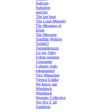
Subcess
Subotron
supr3m
The last beat
The Loud Minority
The Meaning of
Dope
The Message
Topfhits Weblog
TrebleO
Turntablejazzz
Up my Alley
Urban nonstop
©onsumer
Urbaner Anti-
eskapismus!
Vice Magazine
Vienna Unlike
We know rap
Wireblock
Wireblock
Wooster Collective
Yes Yes Y`all
Zapateria