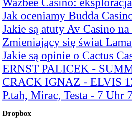
Wazbee Casino: eksploracj
Jak oceniamy Budda Casino
Jakie są atuty Av Casino na
Zmieniający się świat Lam
Jakie są opinie o Cactus Ca
ERNST PALICEK - SUMM
CRACK IGNAZ - ELVIS 1
P.tah, Mirac, Testa - 7 U
Dropbox