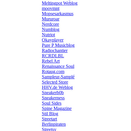
Meltingpot Weblog
moovmnt
Mopsesarkasmus
Mururoar
Nerdcore
Numblog
Nutriot
Okayplayer
Pure P Musicblog
Radiochantier
RCRDLBL
Rebel Art
Renaissance Soul
Rotaug.com
Sampleur-Samplé
Selected Store
HHV.de Weblog
Sneakerb0b
Sneakerness
Soul Sides
Spine Magazine
Stil Blog
Streetart
Berlinpiraten
Streetsy