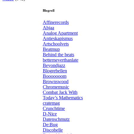
Blogroll
Affinerecords
Ahjaa
Analog Apartment
Antieskapismus
Artschoolvets
Beatmup
Behind the beats
betterneverthanlate
Beyondjazz
Blogrebellen
Booooooom
Brownswood
Chromemusic
Combat Jack With
Today’s Mathematics
cratemag
Crunchtime
D-Nice
Datenschmutz
De:Bug
Discobelle