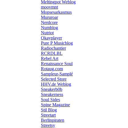
Meltingpot Weblog
moovmnt
Mopsesarkasmus
Mururoar
Nerdcore
Numblog
Nutriot
Okayplayer
Pure P Musicblog
Radiochantier
RCRDLBL
Rebel Art
Renaissance Soul
Rotaug.com
Sampleur-Samplé
Selected Store
HHV.de Weblog
Sneakerb0b
Sneakerness
Soul Sides
Spine Magazine
Stil Blog
Streetart
Berlinpiraten
Streetsy