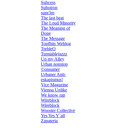
Subcess
Subotron
supr3m
The last beat
The Loud Minority
The Meaning of
Dope
The Message
Topfhits Weblog
TrebleO
Turntablejazzz
Up my Alley
Urban nonstop
©onsumer
Urbaner Anti-
eskapismus!
Vice Magazine
Vienna Unlike
We know rap
Wireblock
Wireblock
Wooster Collective
Yes Yes Y`all
Zapateria