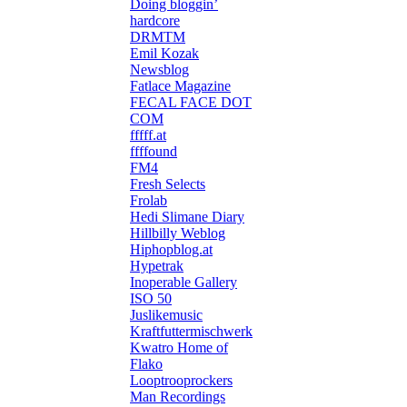
Doing bloggin’
hardcore
DRMTM
Emil Kozak
Newsblog
Fatlace Magazine
FECAL FACE DOT
COM
fffff.at
ffffound
FM4
Fresh Selects
Frolab
Hedi Slimane Diary
Hillbilly Weblog
Hiphopblog.at
Hypetrak
Inoperable Gallery
ISO 50
Juslikemusic
Kraftfuttermischwerk
Kwatro Home of
Flako
Looptrooprockers
Man Recordings