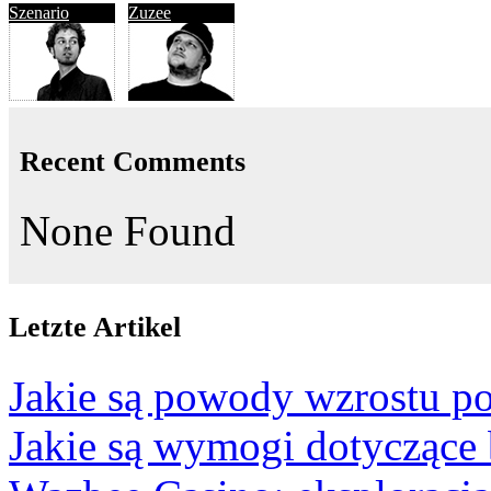
Szenario
Zuzee
Recent Comments
None Found
Letzte Artikel
Jakie są powody wzrostu po
Jakie są wymogi dotyczące