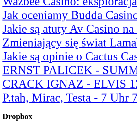
Wazbee Casino: eksploracj
Jak oceniamy Budda Casino
Jakie są atuty Av Casino na
Zmieniający się świat Lam
Jakie są opinie o Cactus Ca
ERNST PALICEK - SUMM
CRACK IGNAZ - ELVIS 1
P.tah, Mirac, Testa - 7 U
Dropbox