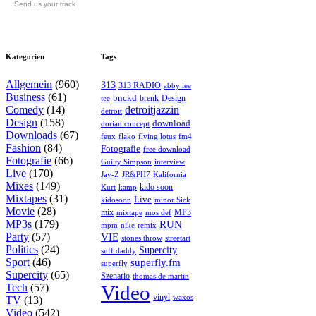
Send us your track
Kategorien
Tags
Allgemein
(960)
313
313 RADIO
abby lee
Business
(61)
bnckd
brenk
Design
tee
Comedy
(14)
detroitjazzin
detroit
Design
(158)
download
dorian concept
Downloads
(67)
feux
flying lotus
fm4
flako
Fashion
(84)
Fotografie
free download
Fotografie
(66)
interview
Guilty Simpson
Live
(170)
Jay-Z
JR&PH7
Kalifornia
Mixes
(149)
kido soon
kamp
Kurt
Mixtapes
(31)
Live
kidosoon
minor Sick
Movie
(28)
MP3
mix
mos def
mixtape
MP3s
(179)
RUN
mpm
remix
nike
Party
(57)
VIE
stones throw
streetart
Politics
(24)
Supercity
suff daddy
Sport
(46)
superfly.fm
superfly
Supercity
(65)
Szenario
thomas de martin
Tech
(57)
Video
vinyl
waxos
TV
(13)
Video
(542)