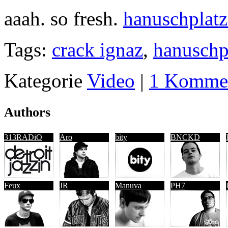
aaah. so fresh.
hanuschplatz
Tags:
crack ignaz
,
hanuschp
Kategorie
Video
|
1 Kommen
Authors
313RADiO
Aro
bity
BNCKD
Feux
JR
Manuva
PH7