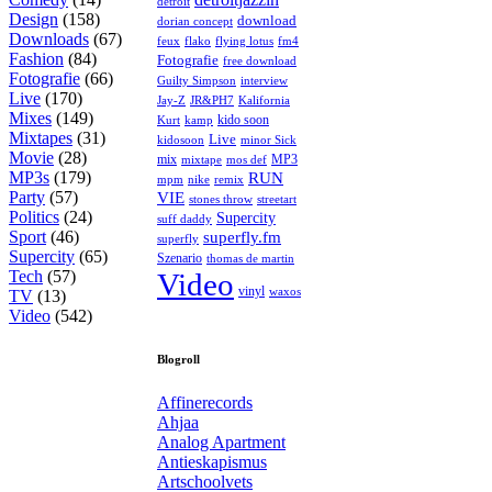
detroit
Design
(158)
download
dorian concept
Downloads
(67)
feux
flying lotus
fm4
flako
Fashion
(84)
Fotografie
free download
Fotografie
(66)
interview
Guilty Simpson
Live
(170)
Jay-Z
JR&PH7
Kalifornia
Mixes
(149)
kido soon
kamp
Kurt
Mixtapes
(31)
Live
kidosoon
minor Sick
Movie
(28)
MP3
mix
mos def
mixtape
MP3s
(179)
RUN
mpm
remix
nike
Party
(57)
VIE
stones throw
streetart
Politics
(24)
Supercity
suff daddy
Sport
(46)
superfly.fm
superfly
Supercity
(65)
Szenario
thomas de martin
Tech
(57)
Video
vinyl
waxos
TV
(13)
Video
(542)
Blogroll
Affinerecords
Ahjaa
Analog Apartment
Antieskapismus
Artschoolvets