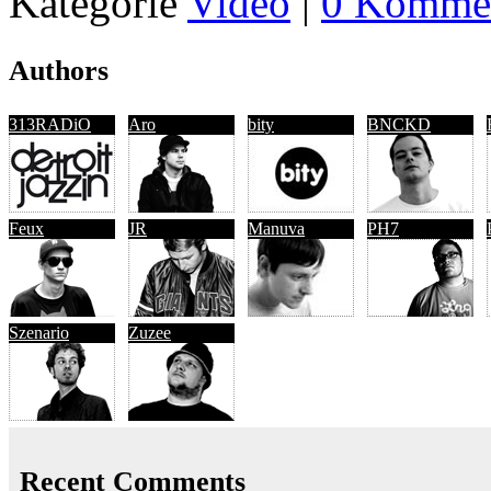
Kategorie
Video
|
0 Kommen
Authors
313RADiO
Aro
bity
BNCKD
Feux
JR
Manuva
PH7
Szenario
Zuzee
Recent Comments