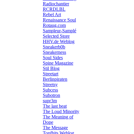
Radiochantier
RCRDLBL
Rebel Art
Renaissance Soul
Rotaug.com
Sampleur-Samplé
Selected Store
HHV.de Weblog
Sneakerb0b
Sneakerness
Soul Sides
Spine Magazine
Stil Blog
Streetart
Berlinpiraten
Streetsy
Subcess
Subotron
supr3m
The last beat
The Loud Minority
The Meaning of
Dope
The Message
Topfhits Weblog