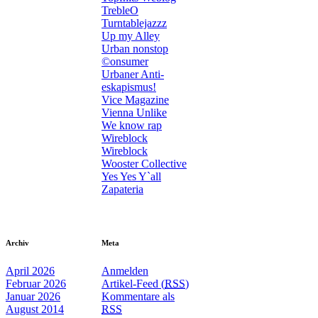
TrebleO
Turntablejazzz
Up my Alley
Urban nonstop
©onsumer
Urbaner Anti-
eskapismus!
Vice Magazine
Vienna Unlike
We know rap
Wireblock
Wireblock
Wooster Collective
Yes Yes Y`all
Zapateria
Archiv
Meta
April 2026
Anmelden
Februar 2026
Artikel-Feed (
RSS
)
Januar 2026
Kommentare als
August 2014
RSS