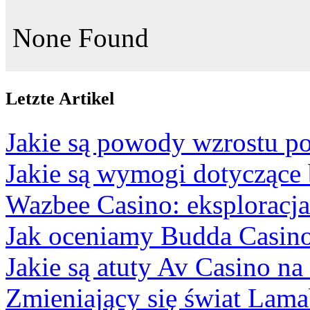
None Found
Letzte Artikel
Jakie są powody wzrostu po
Jakie są wymogi dotyczące
Wazbee Casino: eksploracj
Jak oceniamy Budda Casino
Jakie są atuty Av Casino na
Zmieniający się świat Lam