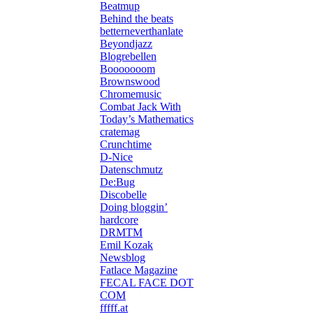
Beatmup
Behind the beats
betterneverthanlate
Beyondjazz
Blogrebellen
Booooooom
Brownswood
Chromemusic
Combat Jack With
Today’s Mathematics
cratemag
Crunchtime
D-Nice
Datenschmutz
De:Bug
Discobelle
Doing bloggin’
hardcore
DRMTM
Emil Kozak
Newsblog
Fatlace Magazine
FECAL FACE DOT
COM
fffff.at