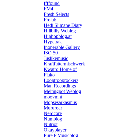
ffffound
FM4
Fresh Selects
Frolab
Hedi Slimane Diary
Hillbilly Weblog
Hiphopblog.at
Hypetrak
Inoperable Gallery
ISO 50
Juslikemusic
Kraftfuttermischwerk
Kwatro Home of
Flako
Looptrooprockers
Man Recordings
Meltingpot Weblog
moovmnt
Mopsesarkasmus
Mururoar
Nerdcore
Numblog
Nutriot
Okayplayer
Pure P Musicblog