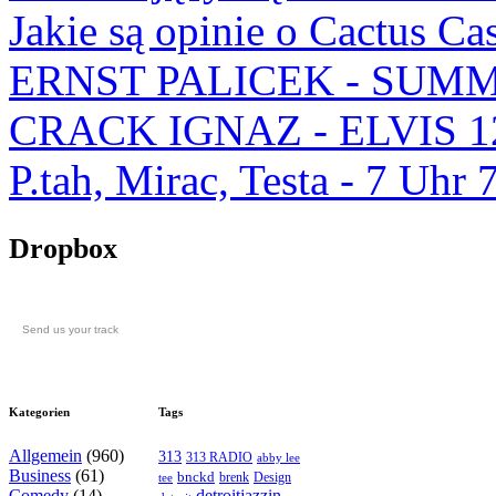
Jakie są opinie o Cactus Ca
ERNST PALICEK - SUMM
CRACK IGNAZ - ELVIS 1
P.tah, Mirac, Testa - 7 U
Dropbox
Send us your track
Kategorien
Tags
Allgemein
(960)
313
313 RADIO
abby lee
Business
(61)
bnckd
brenk
Design
tee
Comedy
(14)
detroitjazzin