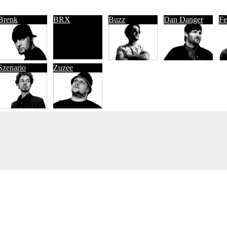
Brenk
BRX
Buzz
Dan Danger
Fe
Szenario
Zuzee