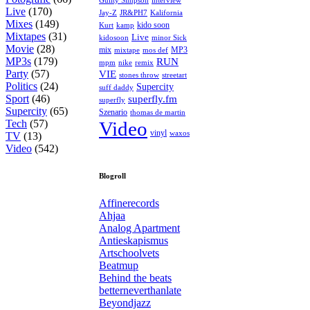
Guilty Simpson
Live
(170)
Jay-Z
JR&PH7
Kalifornia
Mixes
(149)
kido soon
kamp
Kurt
Mixtapes
(31)
Live
kidosoon
minor Sick
Movie
(28)
MP3
mix
mos def
mixtape
MP3s
(179)
RUN
mpm
remix
nike
Party
(57)
VIE
stones throw
streetart
Politics
(24)
Supercity
suff daddy
Sport
(46)
superfly.fm
superfly
Supercity
(65)
Szenario
thomas de martin
Tech
(57)
Video
vinyl
waxos
TV
(13)
Video
(542)
Blogroll
Affinerecords
Ahjaa
Analog Apartment
Antieskapismus
Artschoolvets
Beatmup
Behind the beats
betterneverthanlate
Beyondjazz