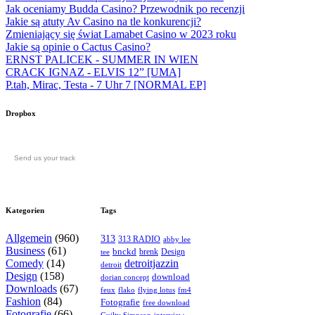
Jak oceniamy Budda Casino? Przewodnik po recenzji
Jakie są atuty Av Casino na tle konkurencji?
Zmieniający się świat Lamabet Casino w 2023 roku
Jakie są opinie o Cactus Casino?
ERNST PALICEK - SUMMER IN WIEN
CRACK IGNAZ - ELVIS 12” [UMA]
P.tah, Mirac, Testa - 7 Uhr 7 [NORMAL EP]
Dropbox
Send us your track
Kategorien
Tags
Allgemein
(960)
313
313 RADIO
abby lee
Business
(61)
bnckd
brenk
Design
tee
Comedy
(14)
detroitjazzin
detroit
Design
(158)
download
dorian concept
Downloads
(67)
feux
flying lotus
fm4
flako
Fashion
(84)
Fotografie
free download
Fotografie
(66)
interview