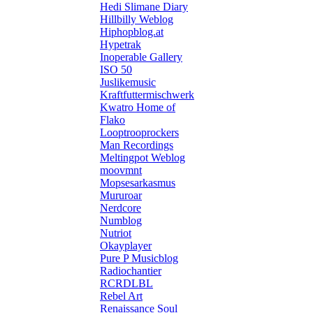
Hedi Slimane Diary
Hillbilly Weblog
Hiphopblog.at
Hypetrak
Inoperable Gallery
ISO 50
Juslikemusic
Kraftfuttermischwerk
Kwatro Home of
Flako
Looptrooprockers
Man Recordings
Meltingpot Weblog
moovmnt
Mopsesarkasmus
Mururoar
Nerdcore
Numblog
Nutriot
Okayplayer
Pure P Musicblog
Radiochantier
RCRDLBL
Rebel Art
Renaissance Soul