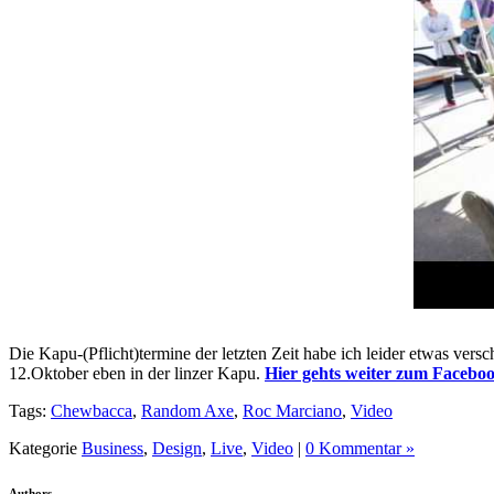
Die Kapu-(Pflicht)termine der letzten Zeit habe ich leider etw
12.Oktober eben in der linzer Kapu.
Hier gehts weiter zum Facebo
Tags:
Chewbacca
,
Random Axe
,
Roc Marciano
,
Video
Kategorie
Business
,
Design
,
Live
,
Video
|
0 Kommentar »
Authors