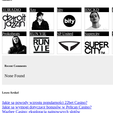
313RADiO
Aro
bity
BNCKD
Prokobeats
RUN VIE
SP United
Supercity
Recent Comments
None Found
Letzte Artikel
Jakie są powody wzrostu popularności 22bet Casino?
Jakie są wymogi dotyczące bonusów w Pelican Casino?
Wazbee Casino: eksploracja najnowszych slotów