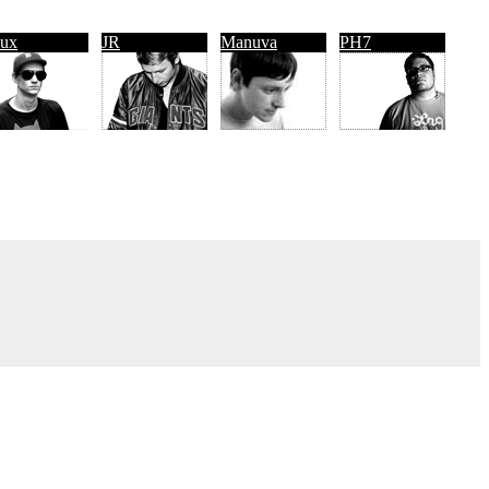
ux
JR
Manuva
PH7