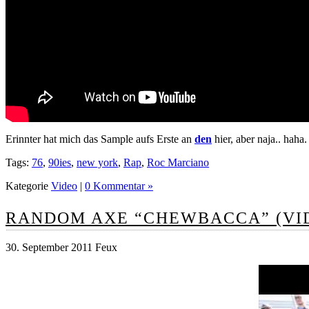
Erinnter hat mich das Sample aufs Erste an
den
hier, aber naja.. haha
Tags:
76
,
90ies
,
new york
,
Rap
,
Roc Marciano
Kategorie
Video
|
0 Kommentar »
RANDOM AXE “CHEWBACCA” (VIDE
30. September 2011 Feux