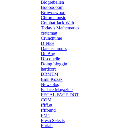
Blogrebellen
Booooooom
Brownswood
Chromemusic
Combat Jack With
Today’s Mathematics
cratemag
Crunchtime
D-Nice
Datenschmutz
De:Bug
Discobelle
Doing bloggin’
hardcore
DRMTM
Emil Kozak
Newsblog
Fatlace Magazine
FECAL FACE DOT
COM
fffff.at
ffffound
FM4
Fresh Selects
Frolab