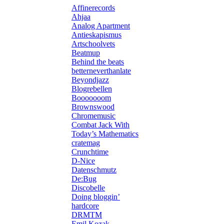
Affinerecords
Ahjaa
Analog Apartment
Antieskapismus
Artschoolvets
Beatmup
Behind the beats
betterneverthanlate
Beyondjazz
Blogrebellen
Booooooom
Brownswood
Chromemusic
Combat Jack With
Today’s Mathematics
cratemag
Crunchtime
D-Nice
Datenschmutz
De:Bug
Discobelle
Doing bloggin’
hardcore
DRMTM
Emil Kozak