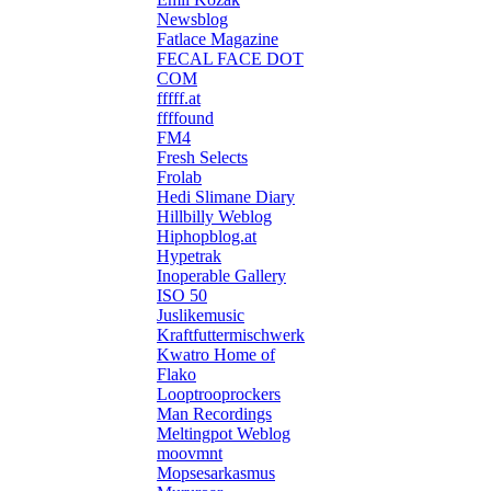
Newsblog
Fatlace Magazine
FECAL FACE DOT
COM
fffff.at
ffffound
FM4
Fresh Selects
Frolab
Hedi Slimane Diary
Hillbilly Weblog
Hiphopblog.at
Hypetrak
Inoperable Gallery
ISO 50
Juslikemusic
Kraftfuttermischwerk
Kwatro Home of
Flako
Looptrooprockers
Man Recordings
Meltingpot Weblog
moovmnt
Mopsesarkasmus