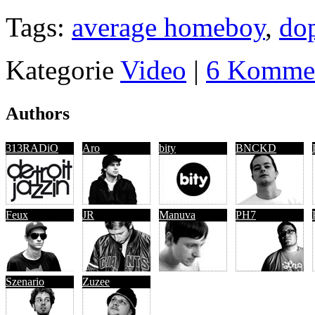
Tags:
average homeboy
,
do
Kategorie
Video
|
6 Kommen
Authors
313RADiO
Aro
bity
BNCKD
Feux
JR
Manuva
PH7
Szenario
Zuzee