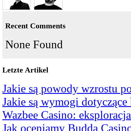
Recent Comments
None Found
Letzte Artikel
Jakie są powody wzrostu po
Jakie są wymogi dotyczące
Wazbee Casino: eksploracj
Jak oceniamy Budda Casino