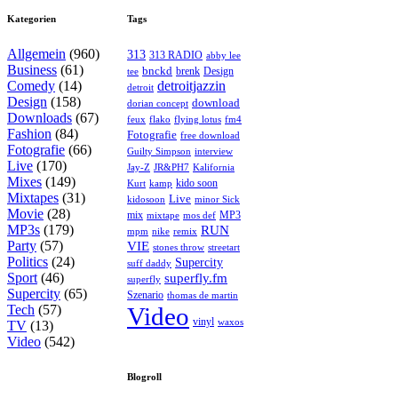
Kategorien
Tags
Allgemein
(960)
313
313 RADIO
abby lee
Business
(61)
bnckd
brenk
Design
tee
Comedy
(14)
detroitjazzin
detroit
Design
(158)
download
dorian concept
Downloads
(67)
feux
flying lotus
fm4
flako
Fashion
(84)
Fotografie
free download
Fotografie
(66)
interview
Guilty Simpson
Live
(170)
Jay-Z
JR&PH7
Kalifornia
Mixes
(149)
kido soon
kamp
Kurt
Mixtapes
(31)
Live
kidosoon
minor Sick
Movie
(28)
MP3
mix
mos def
mixtape
MP3s
(179)
RUN
mpm
remix
nike
Party
(57)
VIE
stones throw
streetart
Politics
(24)
Supercity
suff daddy
Sport
(46)
superfly.fm
superfly
Supercity
(65)
Szenario
thomas de martin
Tech
(57)
Video
vinyl
waxos
TV
(13)
Video
(542)
Blogroll