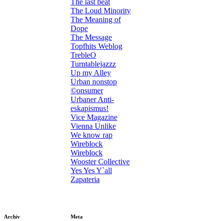
The last beat
The Loud Minority
The Meaning of
Dope
The Message
Topfhits Weblog
TrebleO
Turntablejazzz
Up my Alley
Urban nonstop
©onsumer
Urbaner Anti-
eskapismus!
Vice Magazine
Vienna Unlike
We know rap
Wireblock
Wireblock
Wooster Collective
Yes Yes Y`all
Zapateria
Archiv
Meta