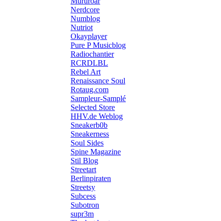
Mururoar
Nerdcore
Numblog
Nutriot
Okayplayer
Pure P Musicblog
Radiochantier
RCRDLBL
Rebel Art
Renaissance Soul
Rotaug.com
Sampleur-Samplé
Selected Store
HHV.de Weblog
Sneakerb0b
Sneakerness
Soul Sides
Spine Magazine
Stil Blog
Streetart
Berlinpiraten
Streetsy
Subcess
Subotron
supr3m