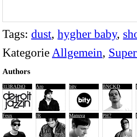
Tags:
dust
,
hygher baby
,
sh
Kategorie
Allgemein
,
Super
Authors
313RADiO
Aro
bity
BNCKD
Feux
JR
Manuva
PH7