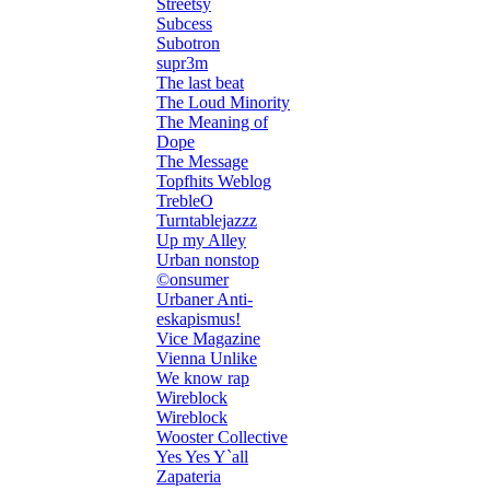
Streetsy
Subcess
Subotron
supr3m
The last beat
The Loud Minority
The Meaning of
Dope
The Message
Topfhits Weblog
TrebleO
Turntablejazzz
Up my Alley
Urban nonstop
©onsumer
Urbaner Anti-
eskapismus!
Vice Magazine
Vienna Unlike
We know rap
Wireblock
Wireblock
Wooster Collective
Yes Yes Y`all
Zapateria