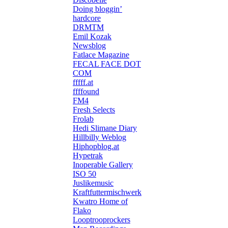
Doing bloggin’
hardcore
DRMTM
Emil Kozak
Newsblog
Fatlace Magazine
FECAL FACE DOT
COM
fffff.at
ffffound
FM4
Fresh Selects
Frolab
Hedi Slimane Diary
Hillbilly Weblog
Hiphopblog.at
Hypetrak
Inoperable Gallery
ISO 50
Juslikemusic
Kraftfuttermischwerk
Kwatro Home of
Flako
Looptrooprockers