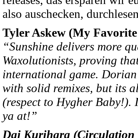
also auschecken, durchlese
Tyler Askew (My Favorit
“Sunshine delivers more qu
Waxolutionists, proving that
international game. Doria
with solid remixes, but its a
(respect to Hygher Baby!). I
ya at!”
Dai Kurihara (Circulation