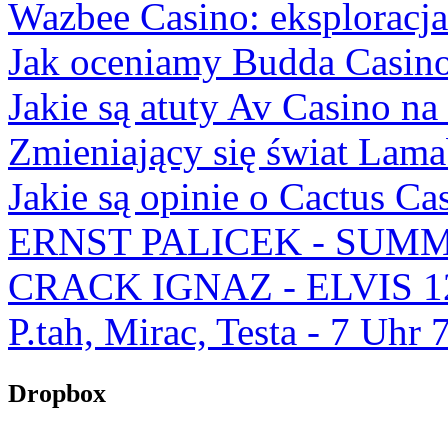
Wazbee Casino: eksploracj
Jak oceniamy Budda Casino
Jakie są atuty Av Casino na
Zmieniający się świat Lam
Jakie są opinie o Cactus Ca
ERNST PALICEK - SUMM
CRACK IGNAZ - ELVIS 1
P.tah, Mirac, Testa - 7 U
Dropbox