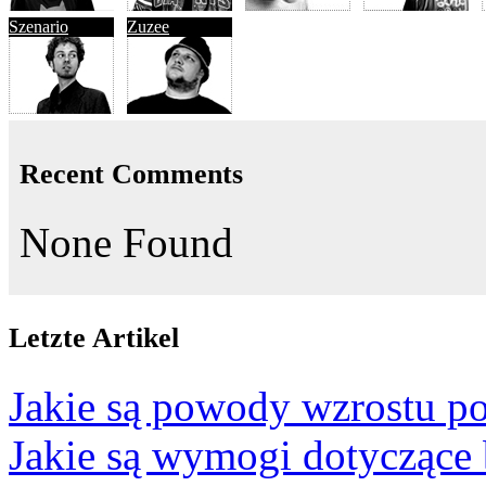
Szenario
Zuzee
Recent Comments
None Found
Letzte Artikel
Jakie są powody wzrostu po
Jakie są wymogi dotyczące