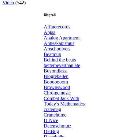
Video
(542)
Blogroll
Affinerecords
Ahjaa
Analog Apartment
Antieskapismus
Artschoolvets
Beatmup
Behind the beats
betterneverthanlate
Beyondjazz
Blogrebellen
Booooooom
Brownswood
Chromemusic
Combat Jack With
Today’s Mathematics
cratemag
Crunchtime
D-Nice
Datenschmutz
De:Bug
Discobelle