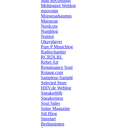
Man Recordings
Meltingpot Weblog
moovmnt
Mopsesarkasmus
Mururoar
Nerdcore
Numblog
Nutriot
Okayplayer
Pure P Musicblog
Radiochantier
RCRDLBL
Rebel Art
Renaissance Soul
Rotaug.com
Sampleur-Samplé
Selected Store
HHV.de Weblog
Sneakerb0b
Sneakerness
Soul Sides
Spine Magazine
Stil Blog
Streetart
Berlinpiraten