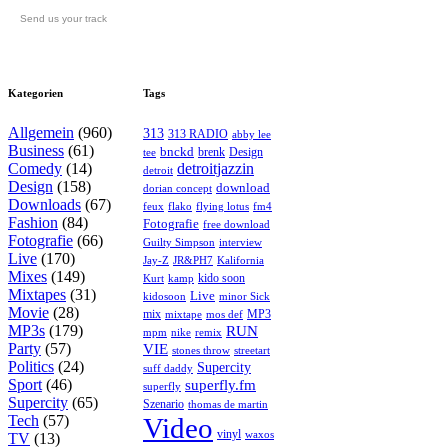
Send us your track
Kategorien
Tags
Allgemein
(960)
313
313 RADIO
abby lee
Business
(61)
bnckd
brenk
Design
tee
Comedy
(14)
detroitjazzin
detroit
Design
(158)
download
dorian concept
Downloads
(67)
feux
flying lotus
fm4
flako
Fashion
(84)
Fotografie
free download
Fotografie
(66)
interview
Guilty Simpson
Live
(170)
Jay-Z
JR&PH7
Kalifornia
Mixes
(149)
kido soon
kamp
Kurt
Mixtapes
(31)
Live
kidosoon
minor Sick
Movie
(28)
MP3
mix
mos def
mixtape
MP3s
(179)
RUN
mpm
remix
nike
Party
(57)
VIE
stones throw
streetart
Politics
(24)
Supercity
suff daddy
Sport
(46)
superfly.fm
superfly
Supercity
(65)
Szenario
thomas de martin
Tech
(57)
Video
vinyl
waxos
TV
(13)