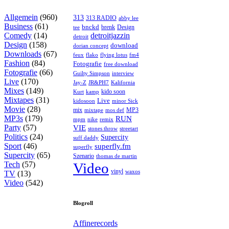
Allgemein
(960)
313
313 RADIO
abby lee
Business
(61)
bnckd
brenk
Design
tee
Comedy
(14)
detroitjazzin
detroit
Design
(158)
download
dorian concept
Downloads
(67)
feux
flying lotus
fm4
flako
Fashion
(84)
Fotografie
free download
Fotografie
(66)
interview
Guilty Simpson
Live
(170)
Jay-Z
JR&PH7
Kalifornia
Mixes
(149)
kido soon
kamp
Kurt
Mixtapes
(31)
Live
kidosoon
minor Sick
Movie
(28)
MP3
mix
mos def
mixtape
MP3s
(179)
RUN
mpm
remix
nike
Party
(57)
VIE
stones throw
streetart
Politics
(24)
Supercity
suff daddy
Sport
(46)
superfly.fm
superfly
Supercity
(65)
Szenario
thomas de martin
Tech
(57)
Video
vinyl
waxos
TV
(13)
Video
(542)
Blogroll
Affinerecords