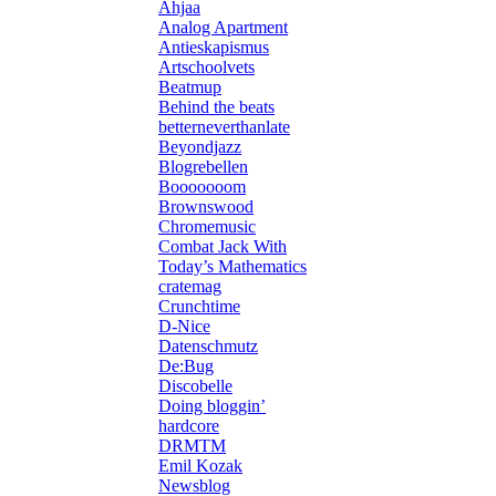
Ahjaa
Analog Apartment
Antieskapismus
Artschoolvets
Beatmup
Behind the beats
betterneverthanlate
Beyondjazz
Blogrebellen
Booooooom
Brownswood
Chromemusic
Combat Jack With
Today’s Mathematics
cratemag
Crunchtime
D-Nice
Datenschmutz
De:Bug
Discobelle
Doing bloggin’
hardcore
DRMTM
Emil Kozak
Newsblog