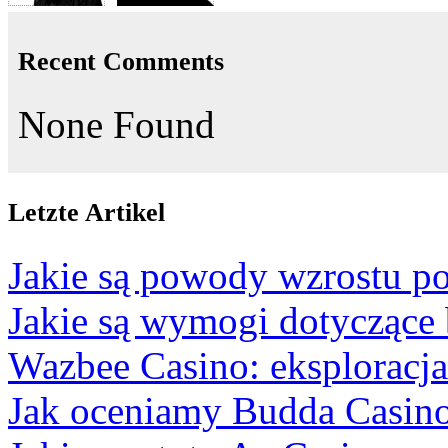
Recent Comments
None Found
Letzte Artikel
Jakie są powody wzrostu po
Jakie są wymogi dotyczące
Wazbee Casino: eksploracj
Jak oceniamy Budda Casino