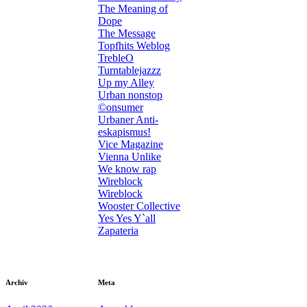
The Meaning of
Dope
The Message
Topfhits Weblog
TrebleO
Turntablejazzz
Up my Alley
Urban nonstop
©onsumer
Urbaner Anti-
eskapismus!
Vice Magazine
Vienna Unlike
We know rap
Wireblock
Wireblock
Wooster Collective
Yes Yes Y`all
Zapateria
Archiv
Meta