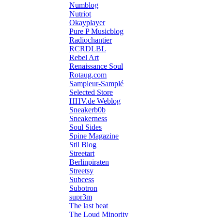
Numblog
Nutriot
Okayplayer
Pure P Musicblog
Radiochantier
RCRDLBL
Rebel Art
Renaissance Soul
Rotaug.com
Sampleur-Samplé
Selected Store
HHV.de Weblog
Sneakerb0b
Sneakerness
Soul Sides
Spine Magazine
Stil Blog
Streetart
Berlinpiraten
Streetsy
Subcess
Subotron
supr3m
The last beat
The Loud Minority