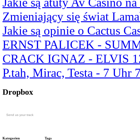
Jakie są atuty Av Casino na
Zmieniający się świat Lam
Jakie są opinie o Cactus Ca
ERNST PALICEK - SUMM
CRACK IGNAZ - ELVIS 1
P.tah, Mirac, Testa - 7 U
Dropbox
Send us your track
Kategorien
Tags