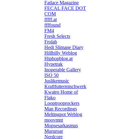
Fatlace Magazine
FECAL FACE DOT
COM
fffff.at
ffffound
FM4
Fresh Selects
Frolab
Hedi Slimane Diary
Hillbilly Weblog
Hiphopblog.at
Hypetrak
Inoperable Gallery
ISO 50
Juslikemusic
Kraftfuttermischwerk
Kwatro Home of
Flako
Looptrooprockers
Man Recordings
Meltingpot Weblog
moovmnt
Mopsesarkasmus
Mururoar
Nerdcore