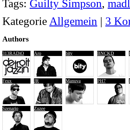
Tags:
Guilty Simpson
,
madl
Kategorie
Allgemein
|
3 Ko
Authors
313RADiO
Aro
bity
BNCKD
Feux
JR
Manuva
PH7
Szenario
Zuzee