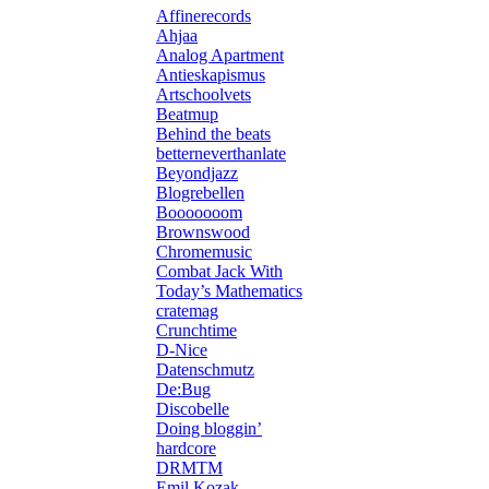
Affinerecords
Ahjaa
Analog Apartment
Antieskapismus
Artschoolvets
Beatmup
Behind the beats
betterneverthanlate
Beyondjazz
Blogrebellen
Booooooom
Brownswood
Chromemusic
Combat Jack With
Today’s Mathematics
cratemag
Crunchtime
D-Nice
Datenschmutz
De:Bug
Discobelle
Doing bloggin’
hardcore
DRMTM
Emil Kozak