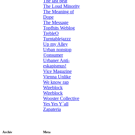
The last beat
The Loud Minority
The Meaning of
Dope
The Message
Topfhits Weblog
TrebleO
Turntablejazzz
Up my Alley
Urban nonstop
©onsumer
Urbaner Anti-
eskapismus!
Vice Magazine
Vienna Unlike
We know rap
Wireblock
Wireblock
Wooster Collective
Yes Yes Y`all
Zapateria
Archiv
Meta