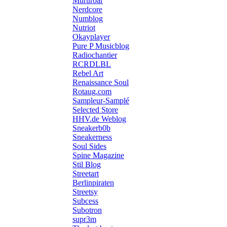
Mururoar
Nerdcore
Numblog
Nutriot
Okayplayer
Pure P Musicblog
Radiochantier
RCRDLBL
Rebel Art
Renaissance Soul
Rotaug.com
Sampleur-Samplé
Selected Store
HHV.de Weblog
Sneakerb0b
Sneakerness
Soul Sides
Spine Magazine
Stil Blog
Streetart
Berlinpiraten
Streetsy
Subcess
Subotron
supr3m