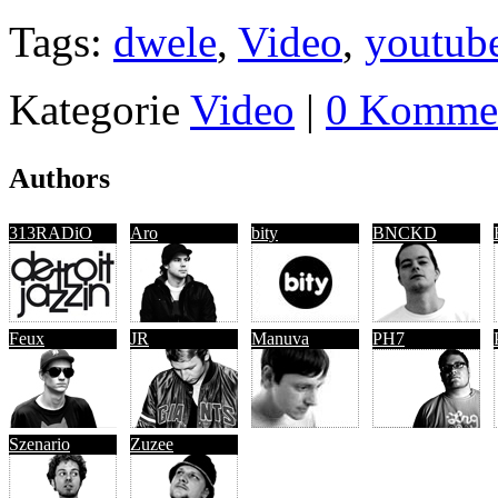
Tags:
dwele
,
Video
,
youtub
Kategorie
Video
|
0 Kommen
Authors
313RADiO
Aro
bity
BNCKD
Feux
JR
Manuva
PH7
Szenario
Zuzee