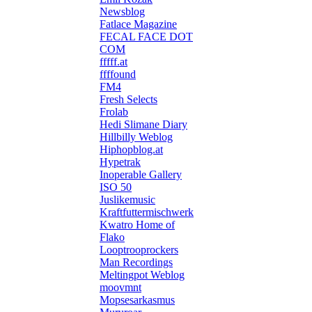
Newsblog
Fatlace Magazine
FECAL FACE DOT
COM
fffff.at
ffffound
FM4
Fresh Selects
Frolab
Hedi Slimane Diary
Hillbilly Weblog
Hiphopblog.at
Hypetrak
Inoperable Gallery
ISO 50
Juslikemusic
Kraftfuttermischwerk
Kwatro Home of
Flako
Looptrooprockers
Man Recordings
Meltingpot Weblog
moovmnt
Mopsesarkasmus