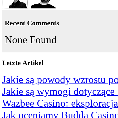
Recent Comments
None Found
Letzte Artikel
Jakie są powody wzrostu po
Jakie są wymogi dotyczące
Wazbee Casino: eksploracj
Jak oceniamy Budda Casino