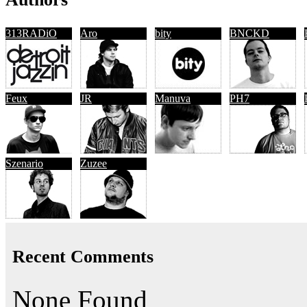
313RADiO
Aro
bity
BNCKD
Feux
JR
Manuva
PH7
Szenario
Zuzee
Recent Comments
None Found