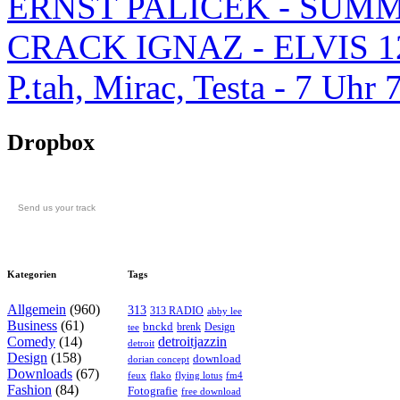
ERNST PALICEK - SUMM
CRACK IGNAZ - ELVIS 1
P.tah, Mirac, Testa - 7 U
Dropbox
Send us your track
Kategorien
Tags
Allgemein
(960)
313
313 RADIO
abby lee
Business
(61)
bnckd
brenk
Design
tee
Comedy
(14)
detroitjazzin
detroit
Design
(158)
download
dorian concept
Downloads
(67)
feux
flying lotus
fm4
flako
Fashion
(84)
Fotografie
free download