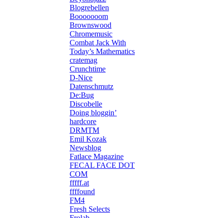
Blogrebellen
Booooooom
Brownswood
Chromemusic
Combat Jack With
Today’s Mathematics
cratemag
Crunchtime
D-Nice
Datenschmutz
De:Bug
Discobelle
Doing bloggin’
hardcore
DRMTM
Emil Kozak
Newsblog
Fatlace Magazine
FECAL FACE DOT
COM
fffff.at
ffffound
FM4
Fresh Selects
Frolab