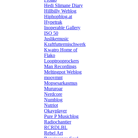
Hedi Slimane Diary
Hillbilly Weblog
Hiphopblog.at
Hypetrak
Inoperable Gallery
ISO 50
Juslikemusic
Kraftfuttermischwerk
Kwatro Home of
Flako
Looptrooprockers
Man Recordings
Meltingpot Weblog
moovmnt
Mopsesarkasmus
Mururoar
Nerdcore
Numblog
Nutriot
Okayplayer
Pure P Musicblog
Radiochantier
RCRDLBL
Rebel Art