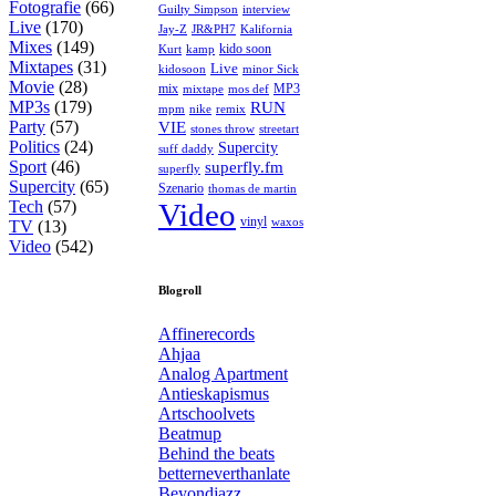
Fotografie
(66)
interview
Guilty Simpson
Live
(170)
Jay-Z
JR&PH7
Kalifornia
Mixes
(149)
kido soon
kamp
Kurt
Mixtapes
(31)
Live
kidosoon
minor Sick
Movie
(28)
MP3
mix
mos def
mixtape
MP3s
(179)
RUN
mpm
remix
nike
Party
(57)
VIE
stones throw
streetart
Politics
(24)
Supercity
suff daddy
Sport
(46)
superfly.fm
superfly
Supercity
(65)
Szenario
thomas de martin
Tech
(57)
Video
vinyl
waxos
TV
(13)
Video
(542)
Blogroll
Affinerecords
Ahjaa
Analog Apartment
Antieskapismus
Artschoolvets
Beatmup
Behind the beats
betterneverthanlate
Beyondjazz