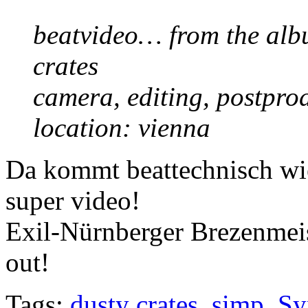
beatvideo… from the alb
crates
camera, editing, postpro
location: vienna
Da kommt beattechnisch wi
super video!
Exil-Nürnberger Brezenmei
out!
Tags:
dusty crates
,
simp
,
Sy