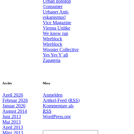
Urban nonstop
©onsumer
Urbaner Anti-
eskapismus!
Vice Magazine
Vienna Unlike
We know rap
Wireblock
Wireblock
Wooster Collective
Yes Yes Y`all
Zapateria
Archiv
Meta
April 2026
Anmelden
Februar 2026
Artikel-Feed (
RSS
)
Januar 2026
Kommentare als
August 2014
RSS
Juni 2013
WordPress.org
Mai 2013
April 2013
März 2013