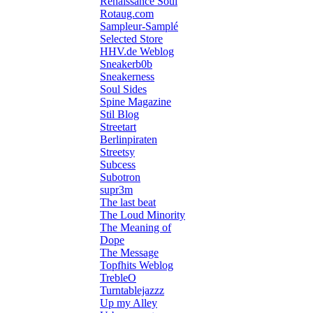
Renaissance Soul
Rotaug.com
Sampleur-Samplé
Selected Store
HHV.de Weblog
Sneakerb0b
Sneakerness
Soul Sides
Spine Magazine
Stil Blog
Streetart
Berlinpiraten
Streetsy
Subcess
Subotron
supr3m
The last beat
The Loud Minority
The Meaning of
Dope
The Message
Topfhits Weblog
TrebleO
Turntablejazzz
Up my Alley