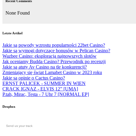
Recent Comments
None Found
Letzte Artikel
Jakie są powody wzrostu popularności 22bet Casino?
Jakie są wymogi dotyczące bonusów w Pelican Casino?
Wazbee Casino: eksploracja najnowszych slotów
Jak oceniamy Budda Casino? Przewodnik po recenzji
Jakie są atuty Av Casino na tle konkurencji?
Zmieniający się świat Lamabet Casino w 2023 roku
Jakie są opinie o Cactus Casino?
ERNST PALICEK - SUMMER IN WIEN
CRACK IGNAZ - ELVIS 12” [UMA]
P.tah, Mirac, Testa - 7 Uhr 7 [NORMAL EP]
Dropbox
Send us your track