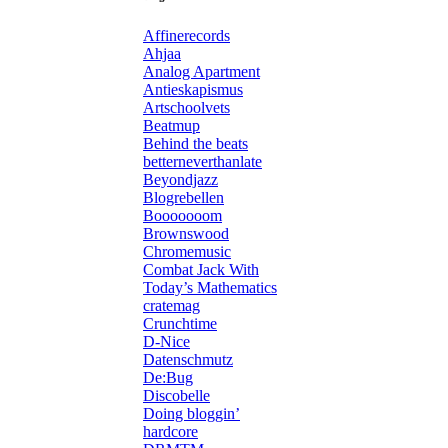
Affinerecords
Ahjaa
Analog Apartment
Antieskapismus
Artschoolvets
Beatmup
Behind the beats
betterneverthanlate
Beyondjazz
Blogrebellen
Booooooom
Brownswood
Chromemusic
Combat Jack With
Today’s Mathematics
cratemag
Crunchtime
D-Nice
Datenschmutz
De:Bug
Discobelle
Doing bloggin’
hardcore