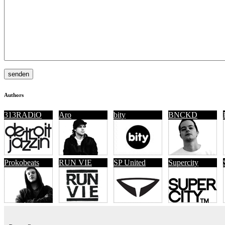
Authors
313RADiO
Aro
bity
BNCKD
Prokobeats
RUN VIE
SP United
Supercity