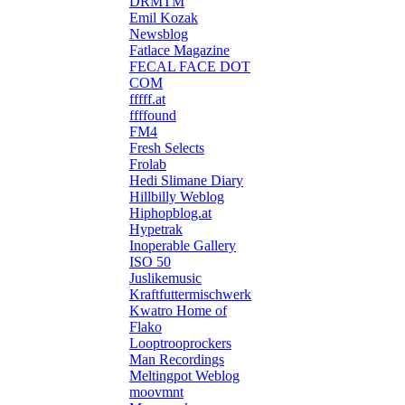
DRMTM
Emil Kozak
Newsblog
Fatlace Magazine
FECAL FACE DOT
COM
fffff.at
ffffound
FM4
Fresh Selects
Frolab
Hedi Slimane Diary
Hillbilly Weblog
Hiphopblog.at
Hypetrak
Inoperable Gallery
ISO 50
Juslikemusic
Kraftfuttermischwerk
Kwatro Home of
Flako
Looptrooprockers
Man Recordings
Meltingpot Weblog
moovmnt