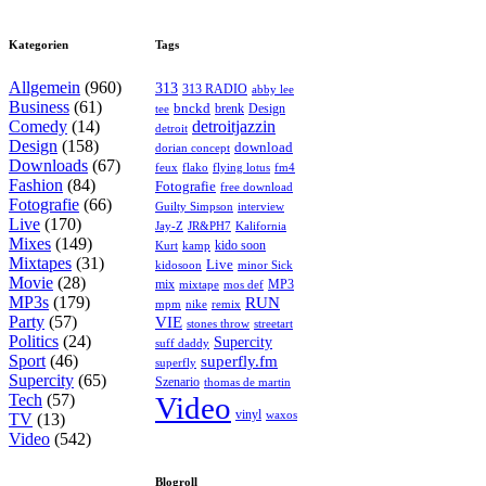
Kategorien
Tags
Allgemein
(960)
313
313 RADIO
abby lee
Business
(61)
bnckd
brenk
Design
tee
Comedy
(14)
detroitjazzin
detroit
Design
(158)
download
dorian concept
Downloads
(67)
feux
flying lotus
fm4
flako
Fashion
(84)
Fotografie
free download
Fotografie
(66)
interview
Guilty Simpson
Live
(170)
Jay-Z
JR&PH7
Kalifornia
Mixes
(149)
kido soon
kamp
Kurt
Mixtapes
(31)
Live
kidosoon
minor Sick
Movie
(28)
MP3
mix
mos def
mixtape
MP3s
(179)
RUN
mpm
remix
nike
Party
(57)
VIE
stones throw
streetart
Politics
(24)
Supercity
suff daddy
Sport
(46)
superfly.fm
superfly
Supercity
(65)
Szenario
thomas de martin
Tech
(57)
Video
vinyl
waxos
TV
(13)
Video
(542)
Blogroll