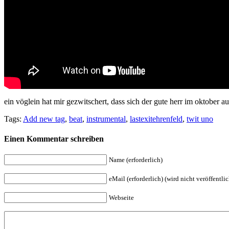
ein vöglein hat mir gezwitschert, dass sich der gute herr im oktober au
Tags:
Add new tag
,
beat
,
instrumental
,
lastexitehrenfeld
,
twit uno
Einen Kommentar schreiben
Name (erforderlich)
eMail (erforderlich) (wird nicht veröffentlic
Webseite