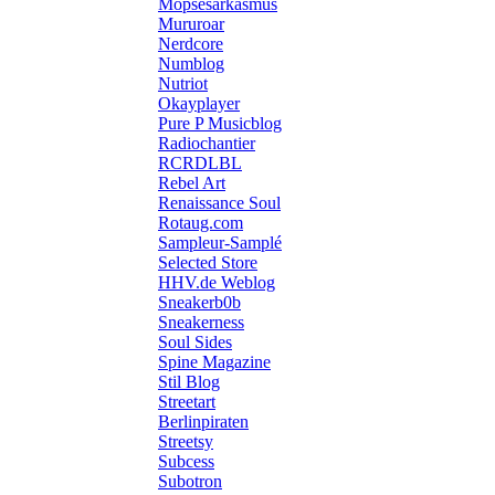
Mopsesarkasmus
Mururoar
Nerdcore
Numblog
Nutriot
Okayplayer
Pure P Musicblog
Radiochantier
RCRDLBL
Rebel Art
Renaissance Soul
Rotaug.com
Sampleur-Samplé
Selected Store
HHV.de Weblog
Sneakerb0b
Sneakerness
Soul Sides
Spine Magazine
Stil Blog
Streetart
Berlinpiraten
Streetsy
Subcess
Subotron