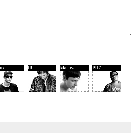
ux
JR
Manuva
PH7