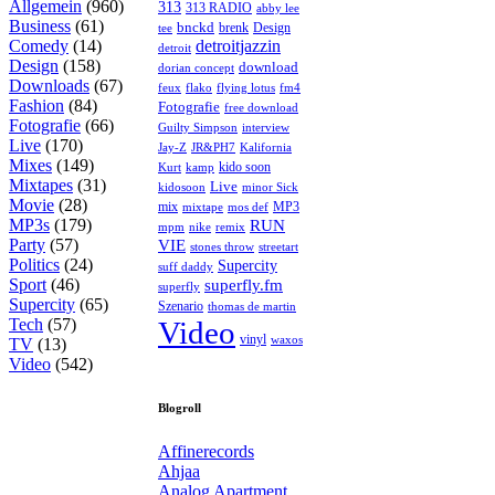
Allgemein
(960)
313
313 RADIO
abby lee
Business
(61)
bnckd
brenk
Design
tee
Comedy
(14)
detroitjazzin
detroit
Design
(158)
download
dorian concept
Downloads
(67)
feux
flying lotus
fm4
flako
Fashion
(84)
Fotografie
free download
Fotografie
(66)
interview
Guilty Simpson
Live
(170)
Jay-Z
JR&PH7
Kalifornia
Mixes
(149)
kido soon
kamp
Kurt
Mixtapes
(31)
Live
kidosoon
minor Sick
Movie
(28)
MP3
mix
mos def
mixtape
MP3s
(179)
RUN
mpm
remix
nike
Party
(57)
VIE
stones throw
streetart
Politics
(24)
Supercity
suff daddy
Sport
(46)
superfly.fm
superfly
Supercity
(65)
Szenario
thomas de martin
Tech
(57)
Video
vinyl
waxos
TV
(13)
Video
(542)
Blogroll
Affinerecords
Ahjaa
Analog Apartment