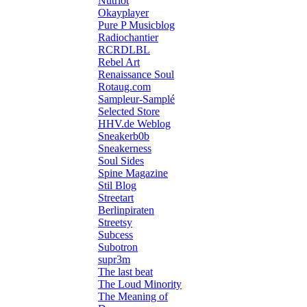
Nutriot
Okayplayer
Pure P Musicblog
Radiochantier
RCRDLBL
Rebel Art
Renaissance Soul
Rotaug.com
Sampleur-Samplé
Selected Store
HHV.de Weblog
Sneakerb0b
Sneakerness
Soul Sides
Spine Magazine
Stil Blog
Streetart
Berlinpiraten
Streetsy
Subcess
Subotron
supr3m
The last beat
The Loud Minority
The Meaning of