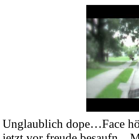
Unglaublich dope…Face hör
jetzt vor freude besaufn…M