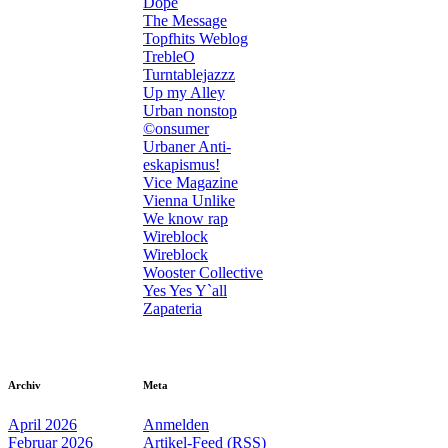
Dope
The Message
Topfhits Weblog
TrebleO
Turntablejazzz
Up my Alley
Urban nonstop
©onsumer
Urbaner Anti-
eskapismus!
Vice Magazine
Vienna Unlike
We know rap
Wireblock
Wireblock
Wooster Collective
Yes Yes Y`all
Zapateria
Archiv
Meta
April 2026
Anmelden
Februar 2026
Artikel-Feed (
RSS
)