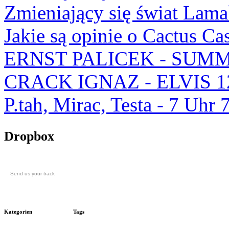
Zmieniający się świat Lam
Jakie są opinie o Cactus Ca
ERNST PALICEK - SUMM
CRACK IGNAZ - ELVIS 1
P.tah, Mirac, Testa - 7 U
Dropbox
Send us your track
Kategorien
Tags