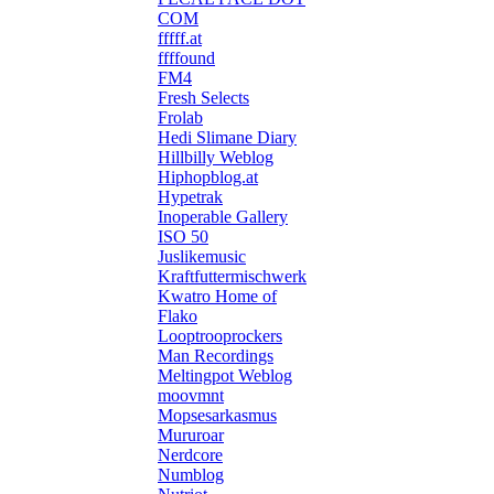
COM
fffff.at
ffffound
FM4
Fresh Selects
Frolab
Hedi Slimane Diary
Hillbilly Weblog
Hiphopblog.at
Hypetrak
Inoperable Gallery
ISO 50
Juslikemusic
Kraftfuttermischwerk
Kwatro Home of
Flako
Looptrooprockers
Man Recordings
Meltingpot Weblog
moovmnt
Mopsesarkasmus
Mururoar
Nerdcore
Numblog