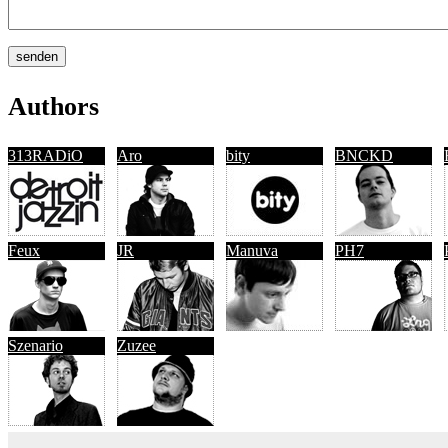
Authors
313RADiO
Aro
bity
BNCKD
Feux
JR
Manuva
PH7
Szenario
Zuzee