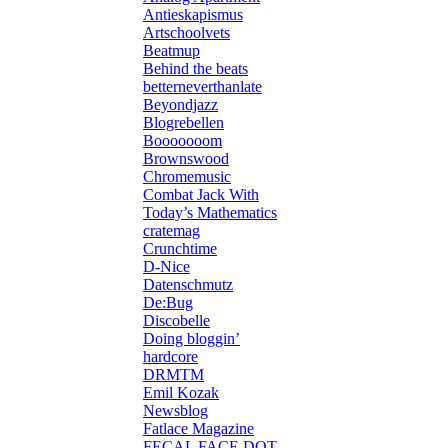
Antieskapismus
Artschoolvets
Beatmup
Behind the beats
betterneverthanlate
Beyondjazz
Blogrebellen
Booooooom
Brownswood
Chromemusic
Combat Jack With
Today’s Mathematics
cratemag
Crunchtime
D-Nice
Datenschmutz
De:Bug
Discobelle
Doing bloggin’
hardcore
DRMTM
Emil Kozak
Newsblog
Fatlace Magazine
FECAL FACE DOT