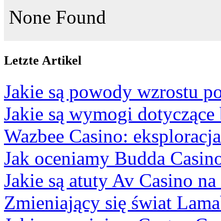
None Found
Letzte Artikel
Jakie są powody wzrostu po
Jakie są wymogi dotyczące
Wazbee Casino: eksploracj
Jak oceniamy Budda Casino
Jakie są atuty Av Casino na
Zmieniający się świat Lam