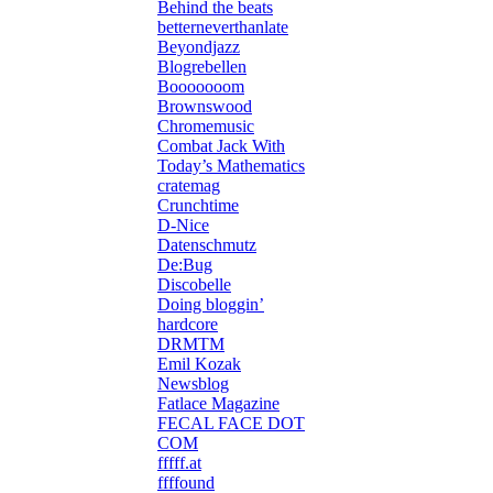
Behind the beats
betterneverthanlate
Beyondjazz
Blogrebellen
Booooooom
Brownswood
Chromemusic
Combat Jack With
Today’s Mathematics
cratemag
Crunchtime
D-Nice
Datenschmutz
De:Bug
Discobelle
Doing bloggin’
hardcore
DRMTM
Emil Kozak
Newsblog
Fatlace Magazine
FECAL FACE DOT
COM
fffff.at
ffffound