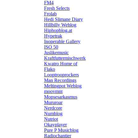
FM4
Fresh Selects
Frolab
Hedi Slimane Diary
Hillbilly Weblog
Hiphopblog.at
Hypetrak
Inoperable Gallery
ISO 50
Juslikemusic
Kraftfuttermischwerk
Kwatro Home of
Flako
Looptrooprockers
Man Recordings
Meltingpot Weblog
moovmnt
Mopsesarkasmus
Mururoar
Nerdcore
Numblog
Nutriot
Okayplayer
Pure P Musicblog
Radiochantier