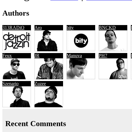
Authors
313RADiO
Aro
bity
BNCKD
Feux
JR
Manuva
PH7
Szenario
Zuzee
Recent Comments