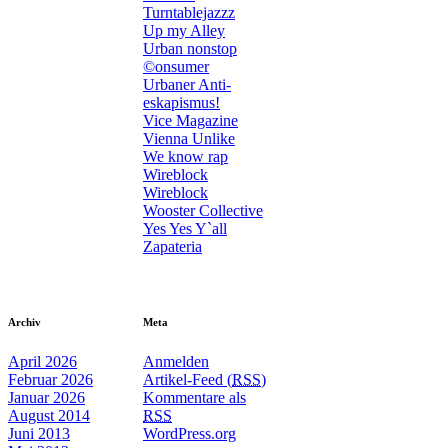
Turntablejazzz
Up my Alley
Urban nonstop
©onsumer
Urbaner Anti-
eskapismus!
Vice Magazine
Vienna Unlike
We know rap
Wireblock
Wireblock
Wooster Collective
Yes Yes Y`all
Zapateria
Archiv
Meta
April 2026
Anmelden
Februar 2026
Artikel-Feed (
RSS
)
Januar 2026
Kommentare als
August 2014
RSS
Juni 2013
WordPress.org