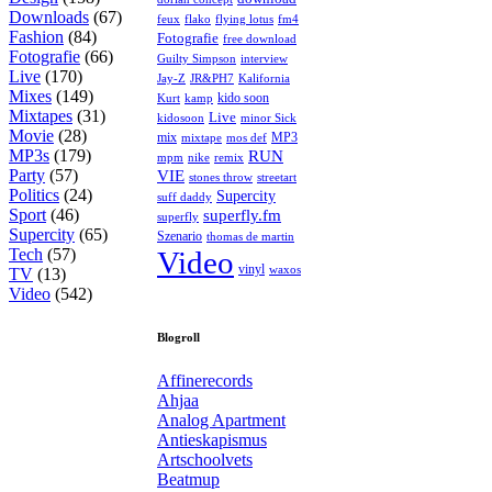
Downloads
(67)
feux
flying lotus
fm4
flako
Fashion
(84)
Fotografie
free download
Fotografie
(66)
interview
Guilty Simpson
Live
(170)
Jay-Z
JR&PH7
Kalifornia
Mixes
(149)
kido soon
kamp
Kurt
Mixtapes
(31)
Live
kidosoon
minor Sick
Movie
(28)
MP3
mix
mos def
mixtape
MP3s
(179)
RUN
mpm
remix
nike
Party
(57)
VIE
stones throw
streetart
Politics
(24)
Supercity
suff daddy
Sport
(46)
superfly.fm
superfly
Supercity
(65)
Szenario
thomas de martin
Tech
(57)
Video
vinyl
waxos
TV
(13)
Video
(542)
Blogroll
Affinerecords
Ahjaa
Analog Apartment
Antieskapismus
Artschoolvets
Beatmup