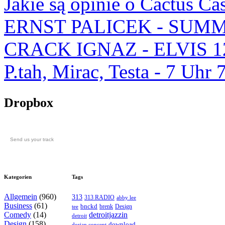
Jakie są opinie o Cactus Ca
ERNST PALICEK - SUMM
CRACK IGNAZ - ELVIS 1
P.tah, Mirac, Testa - 7 U
Dropbox
Send us your track
Kategorien
Tags
Allgemein
(960)
313
313 RADIO
abby lee
Business
(61)
bnckd
brenk
Design
tee
Comedy
(14)
detroitjazzin
detroit
Design
(158)
download
dorian concept