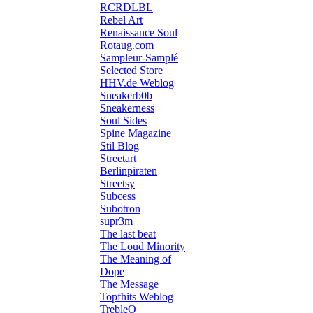
RCRDLBL
Rebel Art
Renaissance Soul
Rotaug.com
Sampleur-Samplé
Selected Store
HHV.de Weblog
Sneakerb0b
Sneakerness
Soul Sides
Spine Magazine
Stil Blog
Streetart
Berlinpiraten
Streetsy
Subcess
Subotron
supr3m
The last beat
The Loud Minority
The Meaning of
Dope
The Message
Topfhits Weblog
TrebleO